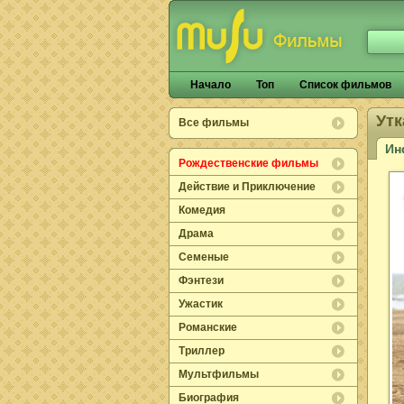
Начало
Топ
Список фильмов
Ут
Все фильмы
Ин
Рождественские фильмы
Действие и Приключение
Комедия
Драма
Семеные
Фэнтези
Ужастик
Романские
Триллер
Мультфильмы
Биография