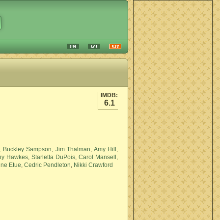
IMDB:
6.1
,
Buckley Sampson
,
Jim Thalman
,
Amy Hill
,
ny Hawkes
,
Starletta DuPois
,
Carol Mansell
,
ne Etue
,
Cedric Pendleton
,
Nikki Crawford