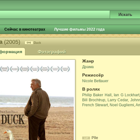
Сейчас в кинотеатрах
Лучшие фильмы 2022 года
ка
(2005)
Duck
формация
Фотографий
Жанр
Драма
Режиссёр
Nicole Bettauer
В ролях
Philip Baker Hall
,
Ian G Lockhart
Bill Brochtrup
,
Larry Cedar
,
John
French Stewart
,
Noel Gugliemi
,
An
Pīle