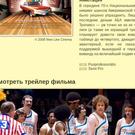
Аннотация
В середине 70-х Национальная
никаких шансов Американской 
было решено упразднить. Ли
последние деньки АБА имели
Тропикс» — уж точно не из их
лиги (а также ее играющий тр
планирует довести свою ком
таблице до четвертого, дающег
©
2008 New Line Cinema
авантюрный, если не сказа
поддержкой вышедшей в тира
команду на величайший подвиг в
Pusprofesionālis
Semi Pro
мотреть трейлер фильма