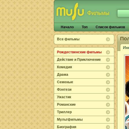
Начало
Топ
Список фильмов
По
Все фильмы
Ин
Рождественские фильмы
Действие и Приключение
Комедия
Драма
Семеные
Фэнтези
Ужастик
Романские
Триллер
Мультфильмы
Биография