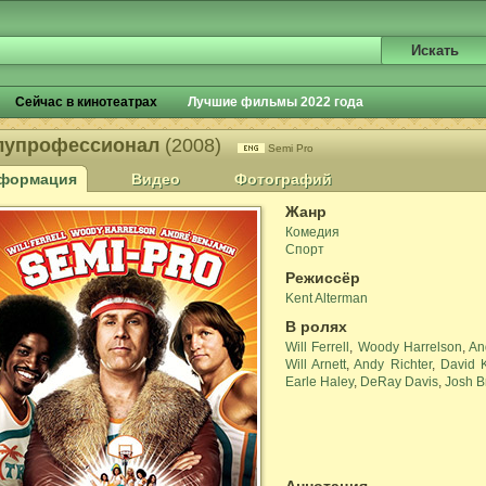
Сейчас в кинотеатрах
Лучшие фильмы 2022 года
лупрофессионал
(2008)
Semi Pro
формация
Видео
Фотографий
Жанр
Комедия
Спорт
Режиссёр
Kent Alterman
В ролях
Will Ferrell
,
Woody Harrelson
,
An
Will Arnett
,
Andy Richter
,
David 
Earle Haley
,
DeRay Davis
,
Josh B