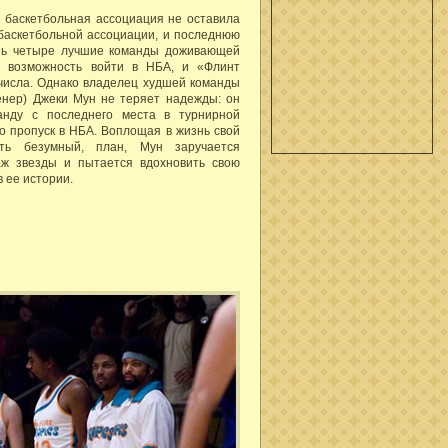
 баскетбольная ассоциация не оставила
баскетбольной ассоциации, и последнюю
шь четыре лучшие команды доживающей
 возможность войти в НБА, и «Флинт
 числа. Однако владелец худшей команды
енер) Джеки Мун не теряет надежды: он
анду с последнего места в турнирной
о пропуск в НБА. Воплощая в жизнь свой
ть безумный, план, Мун заручается
ж звезды и пытается вдохновить свою
 ее истории.