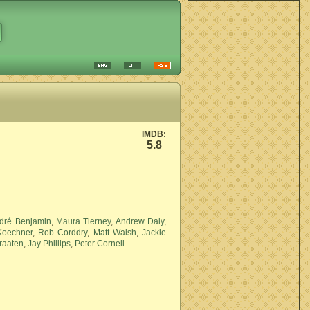
IMDB:
5.8
dré Benjamin
,
Maura Tierney
,
Andrew Daly
,
Koechner
,
Rob Corddry
,
Matt Walsh
,
Jackie
raaten
,
Jay Phillips
,
Peter Cornell