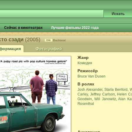
Сейчас в кинотеатрах
Лучшие фильмы 2022 года
сто сзади
(2005)
Backseat
формация
Фотографий
Жанр
Комедия
Режиссёр
Bruce Van Dusen
В ролях
Josh Alexander
,
Starla Benford
,
W
Carley
,
Jeffrey Carlson
,
Helen C
Goodwin
,
Will Janowitz
,
Alan Ka
Rosenthal