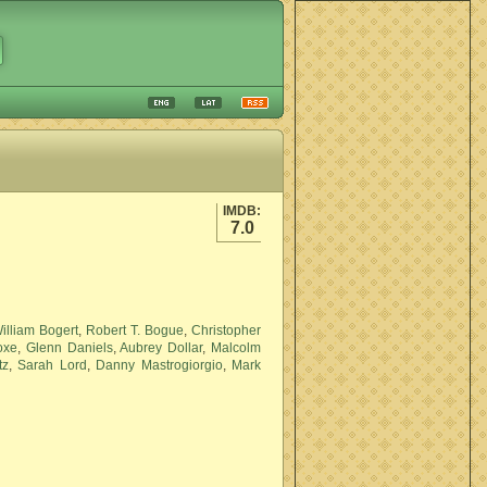
IMDB:
7.0
illiam Bogert
,
Robert T. Bogue
,
Christopher
oxe
,
Glenn Daniels
,
Aubrey Dollar
,
Malcolm
tz
,
Sarah Lord
,
Danny Mastrogiorgio
,
Mark