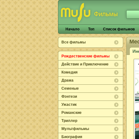
Начало
Топ
Список фильмов
Ме
Все фильмы
Ин
Рождественские фильмы
Действие и Приключение
Комедия
Драма
Семеные
Фэнтези
Ужастик
Романские
Триллер
Мультфильмы
Биография