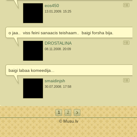
eos450
13.01.2009. 15:25
o jaa..
viss feini sanaacis teishaam..
baigi forsha bija.
DROSTALINA
08.11.2008. 20:09
baigi labaa komeedija...
smaidinjsh
30.07.2008. 17:58
1
2
© Musu.lv