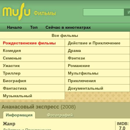
Начало
Топ
Сейчас в кинотеатрах
Все фильмы
Рождественские фильмы
Действие и Приключение
Комедия
Драма
Семеные
Фэнтези
Ужастик
Романские
Триллер
Мультфильмы
Биография
Приключения
Фантастика
Документальный
Музыкальный
Ананасовый экспресс
(2008)
Информация
Фотографий
Жанр
IMDB:
7.0