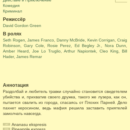
Действие и Приключение
Комедия
Криминал
Режиссёр
David Gordon Green
В ролях
Seth Rogen
,
James Franco
,
Danny McBride
,
Kevin Corrigan
,
Craig
Robinson
,
Gary Cole
,
Rosie Perez
,
Ed Begley Jr.
,
Nora Dunn
,
Amber Heard
,
Joe Lo Truglio
,
Arthur Napiontek
,
Cleo King
,
Bill
Hader
,
James Remar
Аннотация
Раздолбай и любитель травки случайно становится свидетелем
убийства и, прихватив своего дружка, такого же лузера, как он,
пытается свалить из города, спасаясь от Плохих Парней. Дело
пахнет керосином, ведь мафия решила заставить приятелей
замолчать навсегда.
Ananasu ekspresis
Pineapple express