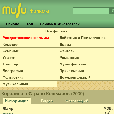
Начало
Топ
Сейчас в кинотеатрах
Все фильмы
Рождественские фильмы
Действие и Приключение
Комедия
Драма
Семеные
Фэнтези
Ужастик
Романские
Триллер
Мультфильмы
Биография
Приключения
Фантастика
Документальный
Музыкальный
Коралина в Cтране Кошмаров
(2009)
Информация
Видео
Фотографий
Жанр
IMDB:
7.7