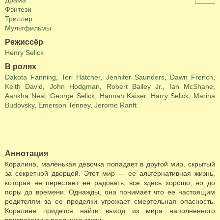
Драма
Фэнтези
Триллер
Мультфильмы
Режиссёр
Henry Selick
В ролях
Dakota Fanning
,
Teri Hatcher
,
Jennifer Saunders
,
Dawn French
,
Keith David
,
John Hodgman
,
Robert Bailey Jr.
,
Ian McShane
,
Aankha Neal
,
George Selick
,
Hannah Kaiser
,
Harry Selick
,
Marina
Budovsky
,
Emerson Tenney
,
Jerome Ranft
Аннотация
Коралина, маленькая девочка попадает в другой мир, скрытый
за секретной дверцей. Этот мир — ее альтернативная жизнь,
которая не перестает ее радовать, все здесь хорошо, но до
поры до времени. Однажды, она понимает что ее настоящим
родителям за ее проделки угрожает смертельная опасность.
Коралине придется найти выход из мира наполненного