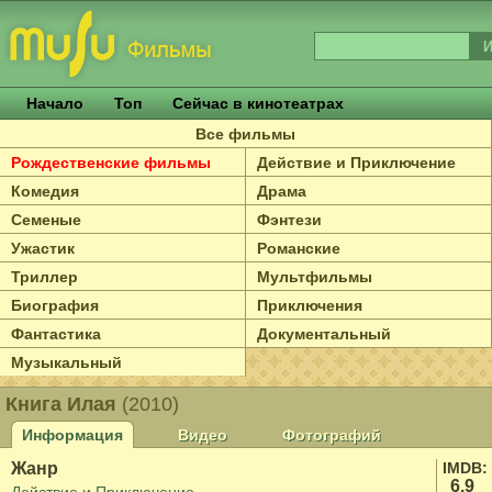
Начало
Топ
Сейчас в кинотеатрах
Все фильмы
Рождественские фильмы
Действие и Приключение
Комедия
Драма
Семеные
Фэнтези
Ужастик
Романские
Триллер
Мультфильмы
Биография
Приключения
Фантастика
Документальный
Музыкальный
Книга Илая
(2010)
Информация
Видео
Фотографий
Жанр
IMDB:
6.9