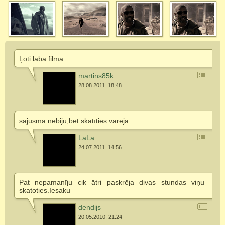
Ļoti laba filma.
martins85k
28.08.2011. 18:48
sajūsmā nebiju,bet skatīties varēja
LaLa
24.07.2011. 14:56
Pat nepamanīju cik ātri paskrēja divas stundas viņu
skatoties.Iesaku
dendijs
20.05.2010. 21:24