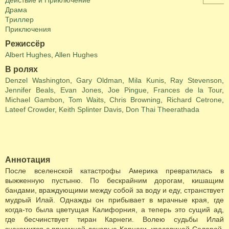
Действие и Приключение
Драма
Триллер
Приключения
Режиссёр
Albert Hughes
,
Allen Hughes
В ролях
Denzel Washington
,
Gary Oldman
,
Mila Kunis
,
Ray Stevenson
,
Jennifer Beals
,
Evan Jones
,
Joe Pingue
,
Frances de la Tour
,
Michael Gambon
,
Tom Waits
,
Chris Browning
,
Richard Cetrone
,
Lateef Crowder
,
Keith Splinter Davis
,
Don Thai Theerathada
Аннотация
После вселенской катастрофы Америка превратилась в
выжженную пустыню. По бескрайним дорогам, кишащим
бандами, враждующими между собой за воду и еду, странствует
мудрый Илай. Однажды он прибывает в мрачные края, где
когда-то была цветущая Калифорния, а теперь это сущий ад,
где бесчинствует тиран Карнеги. Волею судьбы Илай