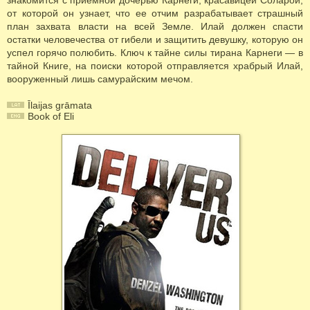
знакомится с приемной дочерью Карнеги, красавицей Соларой,
от которой он узнает, что ее отчим разрабатывает страшный
план захвата власти на всей Земле. Илай должен спасти
остатки человечества от гибели и защитить девушку, которую он
успел горячо полюбить. Ключ к тайне силы тирана Карнеги — в
тайной Книге, на поиски которой отправляется храбрый Илай,
вооруженный лишь самурайским мечом.
Īlaijas grāmata
Book of Eli