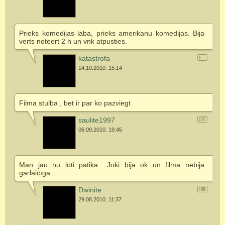
Prieks komedijas laba, prieks amerikanu komedijas. Bija
verts noteert 2 h un vnk atpusties.
katastrofa
14.10.2010. 15:14
Filma stulba , bet ir par ko pazviegt
saulite1997
06.09.2010. 19:45
Man jau nu ļoti patika.. Joki bija ok un filma nebija
garlaicīga...
Dwinite
29.08.2010. 11:37