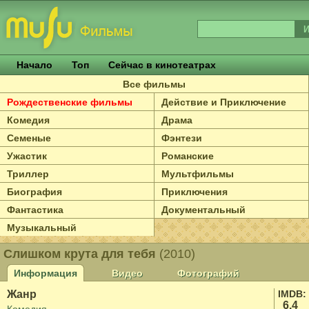
Начало
Топ
Сейчас в кинотеатрах
Все фильмы
Рождественские фильмы
Действие и Приключение
Комедия
Драма
Семеные
Фэнтези
Ужастик
Романские
Триллер
Мультфильмы
Биография
Приключения
Фантастика
Документальный
Музыкальный
Слишком крута для тебя
(2010)
Информация
Видео
Фотографий
Жанр
IMDB:
6.4