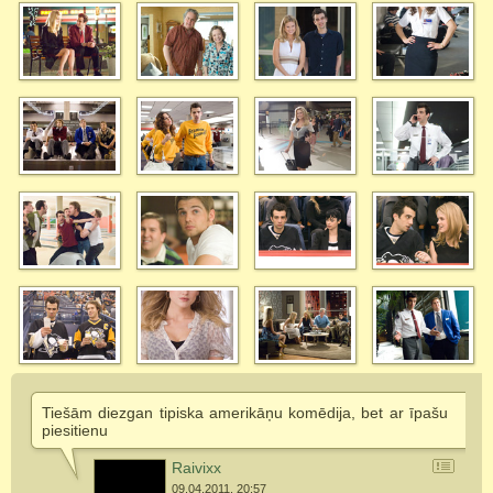
Tiešām diezgan tipiska amerikāņu komēdija, bet ar īpašu
piesitienu
Raivixx
09.04.2011. 20:57