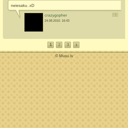
neiesaku..xD
crazygopher
24.08.2010. 16:43
1
2
3
© Musu.lv