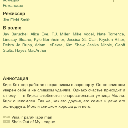
Комедия
Романские
Режиссёр
Jim Field Smith
В ролях
Jay Baruchel
,
Alice Eve
,
T.J. Miller
,
Mike Vogel
,
Nate Torrence
,
Lindsay Sloane
,
Kyle Bornheimer
,
Jessica St. Clair
,
Krysten Ritter
,
Debra Jo Rupp
,
Adam LeFevre
,
Kim Shaw
,
Jasika Nicole
,
Geoff
Stults
,
Hayes MacArthur
Аннотация
Кирк Кеттнер работает охранником в аэропорту. Он не слишком
уверен себе и не слишком удачлив. Однако счастье приходит и
к нему — в Кирка влюбляется очаровательная умница Молли.
Кирк ошеломлен. Так же, как его друзья, его семья и даже его
экс-подруга. Молли слишком хороша для него.
Viņa ir pārāk laba man
She's Out of My League