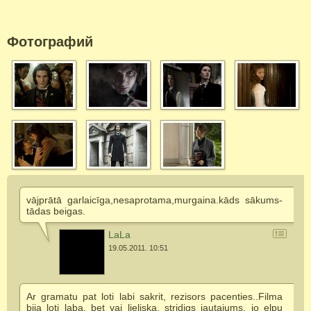
Фотографий
vājprātā garlaicīga,nesaprotama,murgaina.kāds sākums-
tādas beigas.
LaLa
19.05.2011. 10:51
Ar gramatu pat loti labi sakrit, rezisors pacenties..Filma
bija loti laba, bet vai lieliska, stridigs jautajums, jo elpu