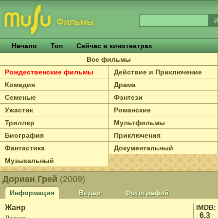
Начало
Топ
Сейчас в кинотеатрах
Все фильмы
Рождественские фильмы
Действие и Приключение
Комедия
Драма
Семеные
Фэнтези
Ужастик
Романские
Триллер
Мультфильмы
Биография
Приключения
Фантастика
Документальный
Музыкальный
Дориан Грей
(2009)
Информация
Видео
Фотографий
Жанр
IMDB:
6.3