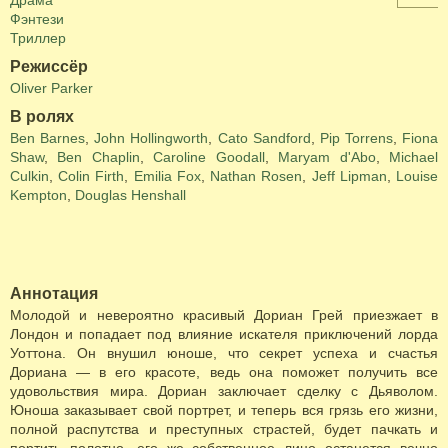
Драма
Фэнтези
Триллер
Режиссёр
Oliver Parker
В ролях
Ben Barnes
,
John Hollingworth
,
Cato Sandford
,
Pip Torrens
,
Fiona
Shaw
,
Ben Chaplin
,
Caroline Goodall
,
Maryam d'Abo
,
Michael
Culkin
,
Colin Firth
,
Emilia Fox
,
Nathan Rosen
,
Jeff Lipman
,
Louise
Kempton
,
Douglas Henshall
Аннотация
Молодой и невероятно красивый Дориан Грей приезжает в
Лондон и попадает под влияние искателя приключений лорда
Уоттона. Он внушил юноше, что секрет успеха и счастья
Дориана — в его красоте, ведь она поможет получить все
удовольствия мира. Дориан заключает сделку с Дьяволом.
Юноша заказывает свой портрет, и теперь вся грязь его жизни,
полной распутства и преступных страстей, будет пачкать и