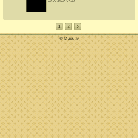
15.06.2010. 07:23
1
2
© Musu.lv