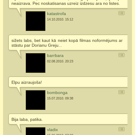
neaizrava. Pec noskatisanas uzreiz izdzesu ara no listes.
katastrofa
14.10.2010. 15:12
sižets labs, bet kaut kā neiet kopā filmas noformējums ar
stāstu par Dorianu Greju...
barrbara
02.08.2010. 20:23
Elpu aizraujoša!
bombonga
15.07.2010. 09:38
Bija laba, patika.
vladix