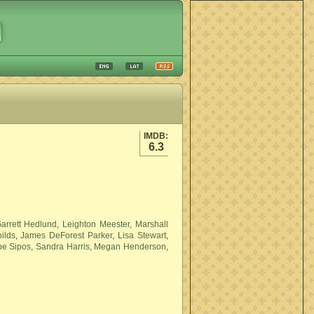
IMDB:
6.3
arrett Hedlund
,
Leighton Meester
,
Marshall
ilds
,
James DeForest Parker
,
Lisa Stewart
,
e Sipos
,
Sandra Harris
,
Megan Henderson
,