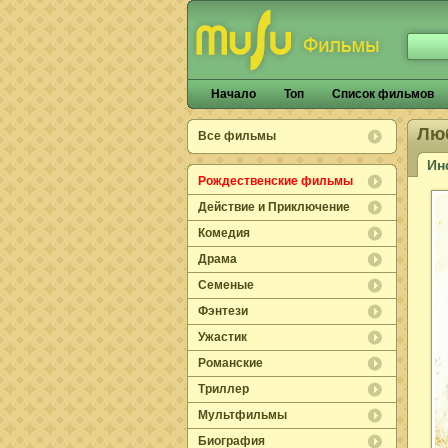
Начало
Топ
Список фильмов
Лю
Все фильмы
Ин
Рождественские фильмы
Действие и Приключение
Комедия
Драма
Семеные
Фэнтези
Ужастик
Романские
Триллер
Мультфильмы
Биография