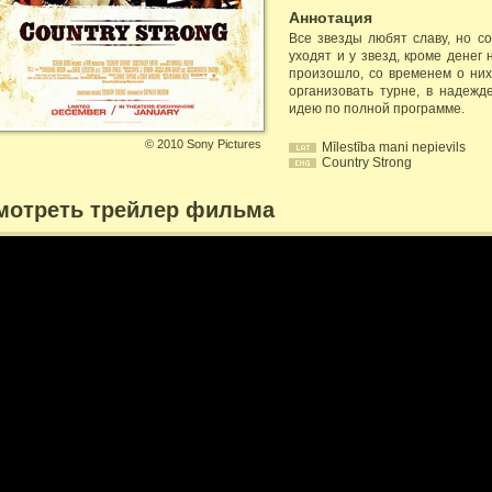
Аннотация
Все звезды любят славу, но с
уходят и у звезд, кроме денег 
произошло, со временем о ни
организовать турне, в надежд
идею по полной программе.
©
2010 Sony Pictures
Mīlestība mani nepievils
Country Strong
мотреть трейлер фильма