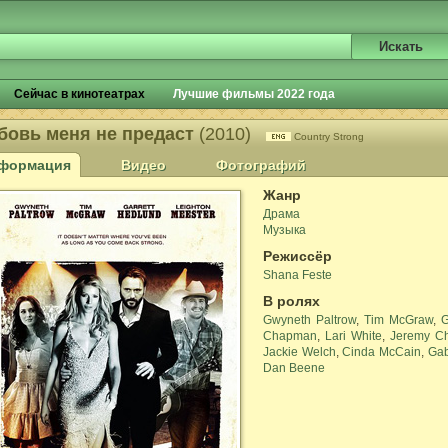
Сейчас в кинотеатрах
Лучшие фильмы 2022 года
бовь меня не предаст
(2010)
Country Strong
формация
Видео
Фотографий
Жанр
Драма
Музыка
Режиссёр
Shana Feste
В ролях
Gwyneth Paltrow
,
Tim McGraw
,
G
Chapman
,
Lari White
,
Jeremy Ch
Jackie Welch
,
Cinda McCain
,
Gab
Dan Beene