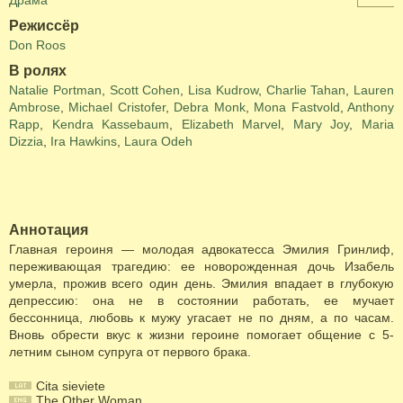
Драма
Режиссёр
Don Roos
В ролях
Natalie Portman
,
Scott Cohen
,
Lisa Kudrow
,
Charlie Tahan
,
Lauren
Ambrose
,
Michael Cristofer
,
Debra Monk
,
Mona Fastvold
,
Anthony
Rapp
,
Kendra Kassebaum
,
Elizabeth Marvel
,
Mary Joy
,
Maria
Dizzia
,
Ira Hawkins
,
Laura Odeh
Аннотация
Главная героиня — молодая адвокатесса Эмилия Гринлиф,
переживающая трагедию: ее новорожденная дочь Изабель
умерла, прожив всего один день. Эмилия впадает в глубокую
депрессию: она не в состоянии работать, ее мучает
бессонница, любовь к мужу угасает не по дням, а по часам.
Вновь обрести вкус к жизни героине помогает общение с 5-
летним сыном супруга от первого брака.
Cita sieviete
The Other Woman