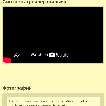
Смотреть трейлер фильма
Фотографий
Ļoti laba filma, kas aizskar smagas tēma un liek sapras
cik dzīve ir īsa un ka nevajag to izniekot.