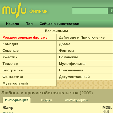
Начало
Топ
Сейчас в кинотеатрах
Все фильмы
Рождественские фильмы
Действие и Приключение
Комедия
Драма
Семеные
Фэнтези
Ужастик
Романские
Триллер
Мультфильмы
Биография
Приключения
Фантастика
Документальный
Музыкальный
Любовь и прочие обстоятельства
(2009)
Информация
Видео
Фотографий
Жанр
IMDB:
6.4