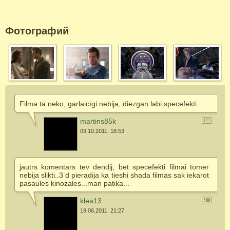
Фотографий
Filma tā neko, garlaicīgi nebija, diezgan labi specefekti.
martins85k
09.10.2011. 18:53
jautrs komentars tev dendij, bet specefekti filmai tomer
nebija slikti..3 d pieradija ka tieshi shada filmas sak iekarot
pasaules kinozales...man patika...
klea13
19.06.2011. 21:27