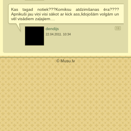
Kas tagad notiek???Komiksu atdzimšanas ēra????
Apnikuši jau viņi visi sākot ar kick ass,lidojošām volgām un
vēl visādiem zaļajiem....
dendijs
22.04.2011. 10:34
© Musu.lv