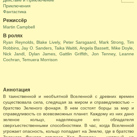
Действие и Приключение
Приключения
Фантастика
Режиссёр
Martin Campbell
В ролях
Ryan Reynolds
,
Blake Lively
,
Peter Sarsgaard
,
Mark Strong
,
Tim
Robbins
,
Jay O. Sanders
,
Taika Waititi
,
Angela Bassett
,
Mike Doyle
,
Nick Jandl
,
Dylan James
,
Gattlin Griffith
,
Jon Tenney
,
Leanne
Cochran
,
Temuera Morrison
Аннотация
В таинственной и необъятной Вселенной с древних времен
существовала сила, следящая за миром и справедливостью –
братство Зеленого фонаря. В нем состоят борцы за мир и
справедливость со всевозможных планет. Каждому из них дано
зеленое кольцо, наделяющее его обладателя
сверхъестественными способностями. В час, когда Вселенной
угрожает опасность, кольцо попадает на Землю, где в братство