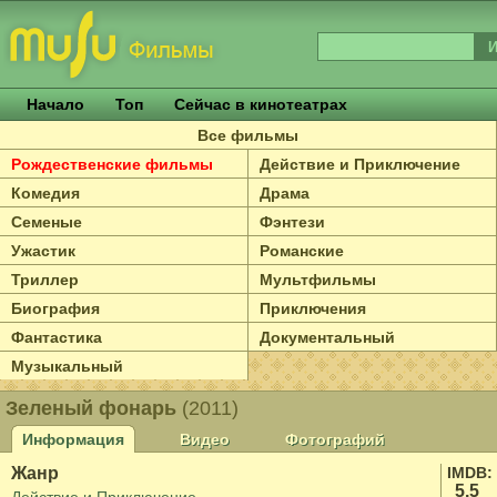
Начало
Топ
Сейчас в кинотеатрах
Все фильмы
Рождественские фильмы
Действие и Приключение
Комедия
Драма
Семеные
Фэнтези
Ужастик
Романские
Триллер
Мультфильмы
Биография
Приключения
Фантастика
Документальный
Музыкальный
Зеленый фонарь
(2011)
Информация
Видео
Фотографий
Жанр
IMDB:
5.5