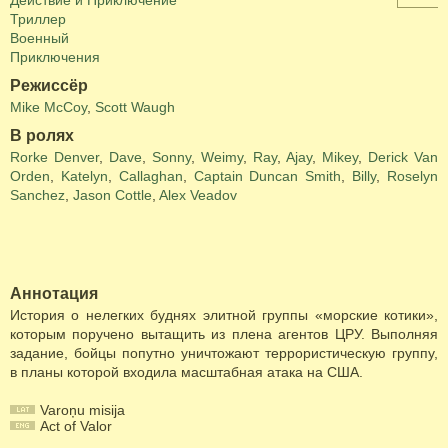
Действие и Приключение
Триллер
Военный
Приключения
Режиссёр
Mike McCoy
,
Scott Waugh
В ролях
Rorke Denver
,
Dave
,
Sonny
,
Weimy
,
Ray
,
Ajay
,
Mikey
,
Derick Van
Orden
,
Katelyn
,
Callaghan
,
Captain Duncan Smith
,
Billy
,
Roselyn
Sanchez
,
Jason Cottle
,
Alex Veadov
Аннотация
История о нелегких буднях элитной группы «морские котики»,
которым поручено вытащить из плена агентов ЦРУ. Выполняя
задание, бойцы попутно уничтожают террористическую группу,
в планы которой входила масштабная атака на США.
Varoņu misija
Act of Valor