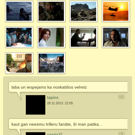
laba un iespejams ka noskatišos velreiz
tapins
28.11.2013. 22:05
kaut gan neesmu trilleru fanāte, šī man patika...
sanija31