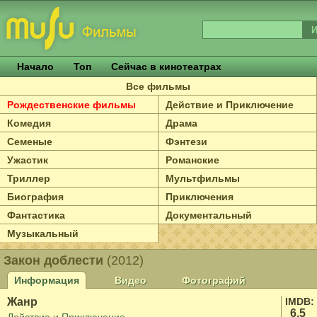
Начало
Топ
Сейчас в кинотеатрах
Все фильмы
Рождественские фильмы
Действие и Приключение
Комедия
Драма
Семеные
Фэнтези
Ужастик
Романские
Триллер
Мультфильмы
Биография
Приключения
Фантастика
Документальный
Музыкальный
Закон доблести
(2012)
Информация
Видео
Фотографий
Жанр
IMDB:
6.5