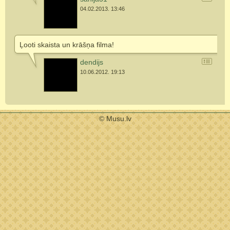
04.02.2013. 13:46
Ļooti skaista un krāšņa filma!
dendijs
10.06.2012. 19:13
© Musu.lv