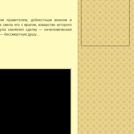
им правителем, доблестным воином и
 свела его с врагом, коварство которого
кула заключил сделку — нечеловеческая
ь — бессмертную душу…