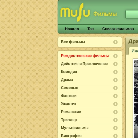
Начало
Топ
Список фильмов
Др
Все фильмы
Ин
Рождественские фильмы
Действие и Приключение
Комедия
Драма
Семеные
Фэнтези
Ужастик
Романские
Триллер
Мультфильмы
Биография