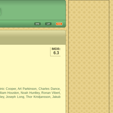
IMDB:
6.3
nic Cooper
,
Art Parkinson
,
Charles Dance
,
lliam Houston
,
Noah Huntley
,
Ronan Vibert
,
ley
,
Joseph Long
,
Thor Kristjansson
,
Jakub