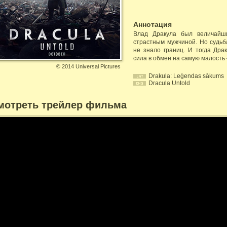
Аннотация
Влад Дракула был величайш
страстным мужчиной. Но судьба
не знало границ. И тогда Дра
сила в обмен на самую малост
©
2014 Universal Pictures
Drakula: Leģendas sākums
Dracula Untold
мотреть трейлер фильма