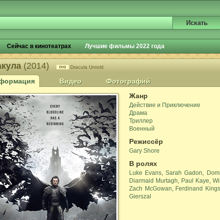
Сейчас в кинотеатрах
Лучшие фильмы 2022 года
акула
(2014)
Dracula Untold
формация
Видео
Фотографий
Жанр
Действие и Приключение
Драма
Триллер
Военный
Режиссёр
Gary Shore
В ролях
Luke Evans
,
Sarah Gadon
,
Domi
Diarmaid Murtagh
,
Paul Kaye
,
Wi
Zach McGowan
,
Ferdinand Kings
Gierszal