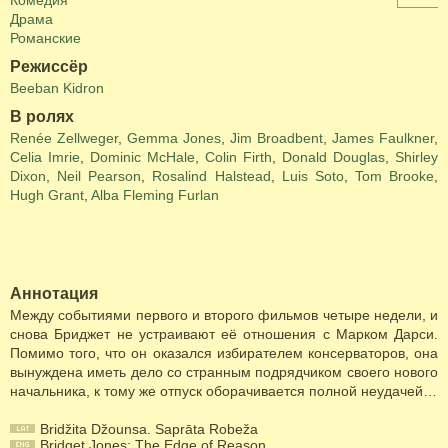
Комедия
Драма
Романские
Режиссёр
Beeban Kidron
В ролях
Renée Zellweger
,
Gemma Jones
,
Jim Broadbent
,
James Faulkner
,
Celia Imrie
,
Dominic McHale
,
Colin Firth
,
Donald Douglas
,
Shirley
Dixon
,
Neil Pearson
,
Rosalind Halstead
,
Luis Soto
,
Tom Brooke
,
Hugh Grant
,
Alba Fleming Furlan
Аннотация
Между событиями первого и второго фильмов четыре недели, и
снова Бриджет не устраивают её отношения с Марком Дарси.
Помимо того, что он оказался избирателем консерваторов, она
вынуждена иметь дело со странным подрядчиком своего нового
начальника, к тому же отпуск оборачивается полной неудачей…
Bridžita Džounsa. Saprāta Robeža
Bridget Jones: The Edge of Reason