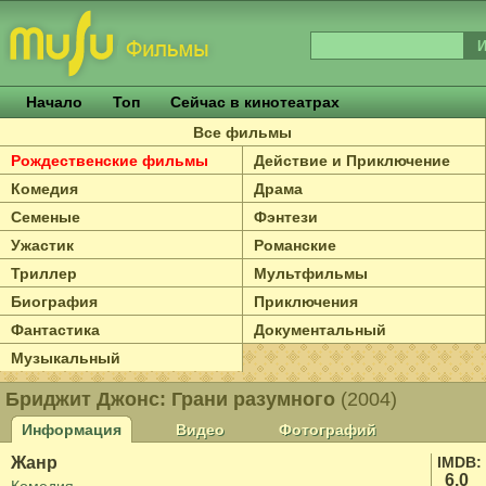
Начало
Топ
Сейчас в кинотеатрах
Все фильмы
Рождественские фильмы
Действие и Приключение
Комедия
Драма
Семеные
Фэнтези
Ужастик
Романские
Триллер
Мультфильмы
Биография
Приключения
Фантастика
Документальный
Музыкальный
Бриджит Джонс: Грани разумного
(2004)
Информация
Видео
Фотографий
Жанр
IMDB:
6.0