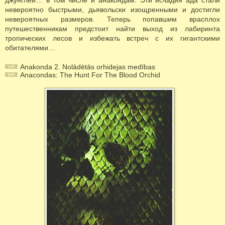
джунглей… в том числе и анакондам. Эти исчадия ада стали
невероятно быстрыми, дьявольски изощренными и достигли
невероятных размеров. Теперь попавшим врасплох
путешественникам предстоит найти выход из лабиринта
тропических лесов и избежать встреч с их гигантскими
обитателями…
Anakonda 2. Nolādētās orhidejas medības
Anacondas: The Hunt For The Blood Orchid