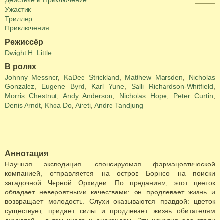
Действие и Приключение
Ужастик
Триллер
Приключения
Режиссёр
Dwight H. Little
В ролях
Johnny Messner
,
KaDee Strickland
,
Matthew Marsden
,
Nicholas
Gonzalez
,
Eugene Byrd
,
Karl Yune
,
Salli Richardson-Whitfield
,
Morris Chestnut
,
Andy Anderson
,
Nicholas Hope
,
Peter Curtin
,
Denis Arndt
,
Khoa Do
,
Aireti
,
Andre Tandjung
Аннотация
Научная экспедиция, спонсируемая фармацевтической
компанией, отправляется на остров Борнео на поиски
загадочной Черной Орхидеи. По преданиям, этот цветок
обладает невероятными качествами: он продлевает жизнь и
возвращает молодость. Слухи оказываются правдой: цветок
существует, придает силы и продлевает жизнь обитателям