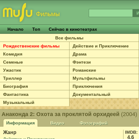
Начало
Топ
Сейчас в кинотеатрах
Все фильмы
Рождественские фильмы
Действие и Приключение
Комедия
Драма
Семеные
Фэнтези
Ужастик
Романские
Триллер
Мультфильмы
Биография
Приключения
Фантастика
Документальный
Музыкальный
Анаконда 2: Охота за проклятой орхидеей
(2004)
Информация
Видео
Фотографий
Жанр
IMDB:
4.6