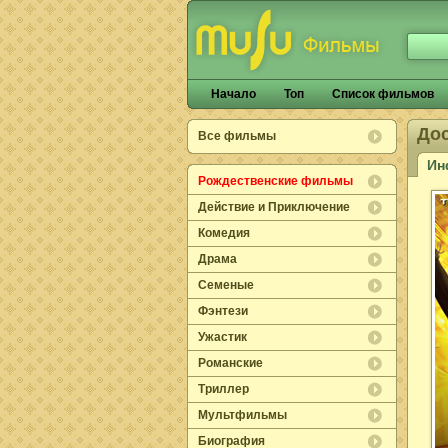
Начало
Топ
Список фильмов
Дос
Все фильмы
Ин
Рождественские фильмы
Действие и Приключение
Комедия
Драма
Семеные
Фэнтези
Ужастик
Романские
Триллер
Мультфильмы
Биография