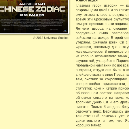
Аннотация
Главный герой истории — р
сокровищами Джей Си по кличке
ему отыскать шесть редких ст
время эти бронзовые скульпту
олицетворявших знаки зодиака
Летнего дворца на окраине 
сооружение было разграбле
войсками на исходе Второй оп
©
2012 Universal Studios
утеряны. Сначала Джей Си с
Францию, поскольку две стату
коллекционеров. В процессе о
из хорошо охраняемого замка 
студенткой, учащейся в Париже
глобальной кампании по возвр
в страны, откуда они были вы
злейшего врага в лице Пьера, 
тем, охотник за сокровищами 
разорившейся аристократки,
статуэток. Коко и Кэтрин прис
обновленном составе направля
обломков севшего на мель к
тропиках Джею Си и его друз
пиратов. Только благодаря бе
одержать верх. Вернувшись до
таинственный заказчик уже с
удивительного в том, что Я
хороших манер.