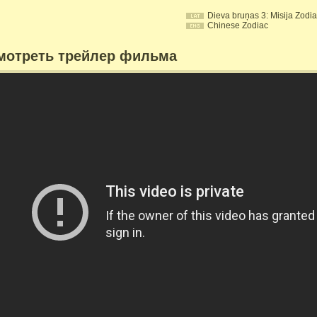
Dieva bruņas 3: Misija Zodi
Chinese Zodiac
мотреть трейлер фильма