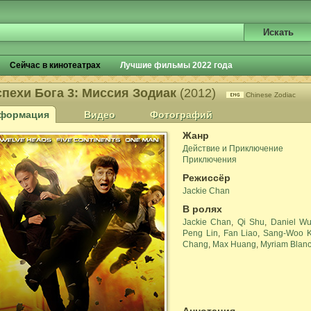
Сейчас в кинотеатрах
Лучшие фильмы 2022 года
пехи Бога 3: Миссия Зодиак
(2012)
Chinese Zodiac
формация
Видео
Фотографий
Жанр
Действие и Приключение
Приключения
Режиссёр
Jackie Chan
В ролях
Jackie Chan
,
Qi Shu
,
Daniel W
Peng Lin
,
Fan Liao
,
Sang-Woo 
Chang
,
Max Huang
,
Myriam Blanc