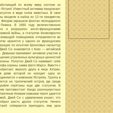
аботающий по всему миру охотник за
 Ястреб. Известный антиквар предлагает
атуэток в виде голов животных. В свое
ры входили в набор из 12-ти предметов,
. Фигурки украшали фонтан легендарного
Пекина. В 1860 году величественное
но и разрушено англо-французскими
иумной войны, а статуэтки безвозвратно
 командой помощников отправляется во
этки хранятся у одного из французских
перации по изъятию бронзовых скульптур
Джей Си знакомится с Коко — китайской
. Девушка принимает активное участие в
ащению утраченных культурных ценностей
везены. Попутно Джей Си наживает себе
шефа охраны замка Шато Марсо. Вместе с
обретает верного друга в лице Кэтрин,
 в доме которой он находит одну из
оединяются к компании Ястреба. Группа в
ется на тропический остров, где среди
орабля спрятаны еще две статуэтки. В
ьям противостоит банда разношерстных
зупречным боевым навыкам героя удается
мой, Джей Си с удивлением узнает, что
обрал шесть других статуэток. Ничего
стреб собирается преподать ему урок