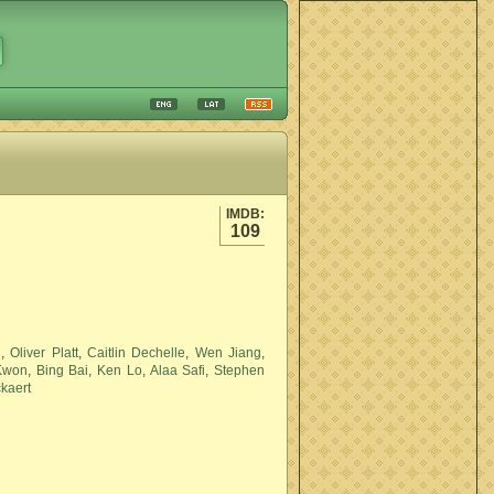
IMDB:
109
u
,
Oliver Platt
,
Caitlin Dechelle
,
Wen Jiang
,
Kwon
,
Bing Bai
,
Ken Lo
,
Alaa Safi
,
Stephen
kaert