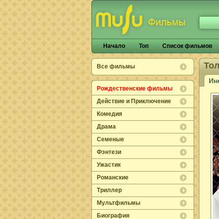
Начало
Топ
Список фильмов
Тол
Все фильмы
Ин
Рождественские фильмы
Действие и Приключение
Комедия
Драма
Семеные
Фэнтези
Ужастик
Романские
Триллер
Мультфильмы
Биография