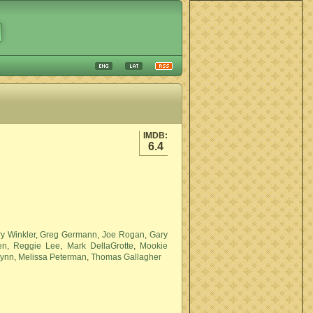
IMDB:
6.4
y Winkler
,
Greg Germann
,
Joe Rogan
,
Gary
en
,
Reggie Lee
,
Mark DellaGrotte
,
Mookie
lynn
,
Melissa Peterman
,
Thomas Gallagher