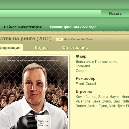
Сейчас в кинотеатрах
Лучшие фильмы 2022 года
стяк на ринге
(2012)
Here Comes the Boom
формация
Видео
Фотографий
Жанр
Действие и Приключение
Комедия
Спорт
Режиссёр
Frank Coraci
В ролях
Kevin James
,
Salma Hayek
,
Henr
Valentine
,
Jake Zyrus
,
Bas Rutt
Barker
,
Jackie Flynn
,
Nikki Tyler-F