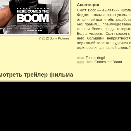
Аннотация
Скотт Восс — 42-летний школь
бюджет школы и грозит увольне
отчаянный шаг: чтобы заработат
без правил… преимущественн
коллеги Восса, среди которы
Белла, уверены: Скотт сошел с 
него большими неприятностя
©
2012 Sony Pictures
неуклюжий толстяк-неудачник 
вдохновения для целой школы?
Tusnis ringā
Here Comes the Boom
мотреть трейлер фильма