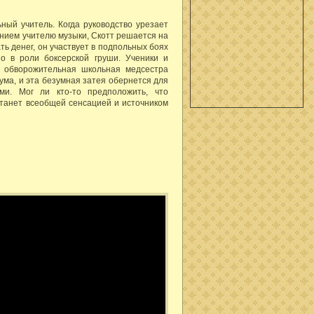
ный учитель. Когда руководство урезает
нием учителю музыки, Скотт решается на
ь денег, он участвует в подпольных боях
о в роли боксерской груши. Ученики и
х обворожительная школьная медсестра
ума, и эта безумная затея обернется для
ми. Мог ли кто-то предположить, что
станет всеобщей сенсацией и источником