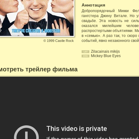
Аннотация
Добропорядочный Микки Фел
гангстера Джину Витале. Но у
свадьбе. Эта новость не сил
оказался милейшим челов
распростертыми объятиями. Мик
в «семью». А раз так, то скор
событий, явно незаконного сво
©
1999 Castle Rock
Zilacainais mikijs
Mickey Blue Eyes
мотреть трейлер фильма