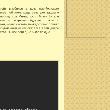
гейт влюбился в дочь нью-йоркского
знает об этом, когда речь уже зашла о
ьно смутила Микки, да и Фрэнк Витале
еком и встретил будущего зятя с
ки, можно сказать, был досрочно принят
о изумленный жених оказался в эпицентре
йства. Он все понял, но было поздно…