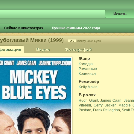
Сейчас в кинотеатрах
Лучшие фильмы 2022 года
лубоглазый Микки
(1999)
Mickey Blue Eyes
формация
Видео
Фотографий
Жанр
Комедия
Романские
Криминал
Режиссёр
Kelly Makin
В ролях
Hugh Grant
,
James Caan
,
Jeann
Viterelli
,
Gerry Becker
,
Maddie 
Pastore
,
Frank Pellegrino
,
Scott 