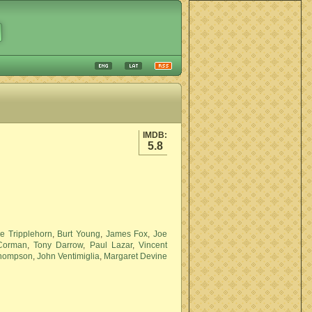
IMDB:
5.8
e Tripplehorn
,
Burt Young
,
James Fox
,
Joe
Corman
,
Tony Darrow
,
Paul Lazar
,
Vincent
Thompson
,
John Ventimiglia
,
Margaret Devine