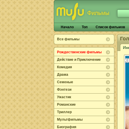
Начало
Топ
Список фильмов
Го
Все фильмы
Ин
Рождественские фильмы
Действие и Приключение
Комедия
Драма
Семеные
Фэнтези
Ужастик
Романские
Триллер
Мультфильмы
Биография