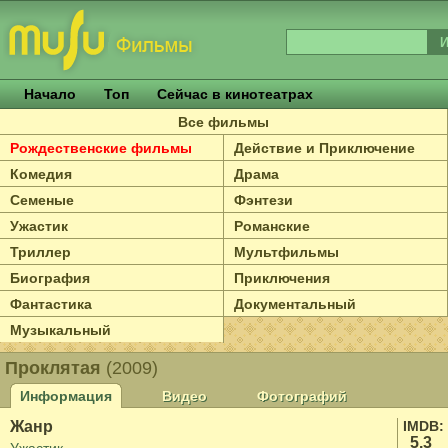
Начало
Топ
Сейчас в кинотеатрах
Все фильмы
Рождественские фильмы
Действие и Приключение
Комедия
Драма
Семеные
Фэнтези
Ужастик
Романские
Триллер
Мультфильмы
Биография
Приключения
Фантастика
Документальный
Музыкальный
Проклятая
(2009)
Информация
Видео
Фотографий
Жанр
IMDB:
5.3