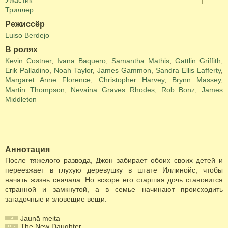
Ужастик
Триллер
Режиссёр
Luiso Berdejo
В ролях
Kevin Costner
,
Ivana Baquero
,
Samantha Mathis
,
Gattlin Griffith
,
Erik Palladino
,
Noah Taylor
,
James Gammon
,
Sandra Ellis Lafferty
,
Margaret Anne Florence
,
Christopher Harvey
,
Brynn Massey
,
Martin Thompson
,
Nevaina Graves Rhodes
,
Rob Bonz
,
James
Middleton
Аннотация
После тяжелого развода, Джон забирает обоих своих детей и
переезжает в глухую деревушку в штате Иллинойс, чтобы
начать жизнь сначала. Но вскоре его старшая дочь становится
странной и замкнутой, а в семье начинают происходить
загадочные и зловещие вещи.
Jaunā meita
The New Daughter