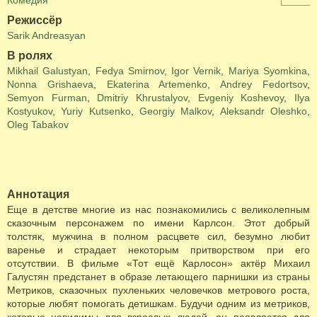
Комедия
Режиссёр
Sarik Andreasyan
В ролях
Mikhail Galustyan
,
Fedya Smirnov
,
Igor Vernik
,
Mariya Syomkina
,
Nonna Grishaeva
,
Ekaterina Artemenko
,
Andrey Fedortsov
,
Semyon Furman
,
Dmitriy Khrustalyov
,
Evgeniy Koshevoy
,
Ilya
Kostyukov
,
Yuriy Kutsenko
,
Georgiy Malkov
,
Aleksandr Oleshko
,
Oleg Tabakov
Аннотация
Еще в детстве многие из нас познакомились с великолепным
сказочным персонажем по имени Карлсон. Этот добрый
толстяк, мужчина в полном расцвете сил, безумно любит
варенье и страдает некоторым притворством при его
отсутствии. В фильме «Тот ещё Карлосон» актёр Михаил
Галустян предстанет в образе летающего парнишки из страны
Метриков, сказочных пухленьких человечков метрового роста,
которые любят помогать детишкам. Будучи одним из метриков,