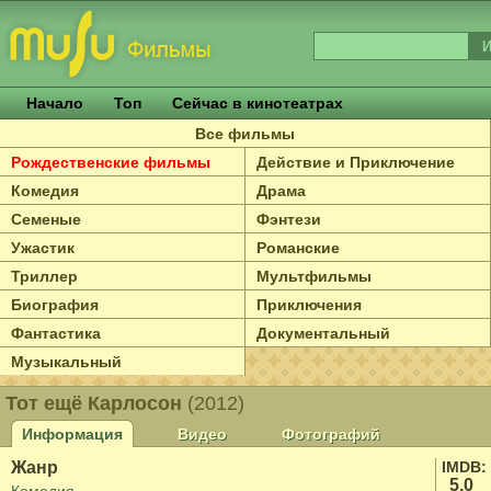
Начало
Топ
Сейчас в кинотеатрах
Все фильмы
Рождественские фильмы
Действие и Приключение
Комедия
Драма
Семеные
Фэнтези
Ужастик
Романские
Триллер
Мультфильмы
Биография
Приключения
Фантастика
Документальный
Музыкальный
Тот ещё Карлосон
(2012)
Информация
Видео
Фотографий
Жанр
IMDB:
5.0