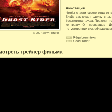
Аннотация
Чтобы спасти своего отца от 
Блэйз заключает сделку с дь
бессмертная душа. Проходят го
контракту. Он превращает Д
потусторонних сил, обладающег
©
2007 Sony Pictures
Rēgu bruņinieks
Ghost Rider
мотреть трейлер фильма