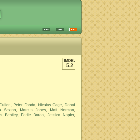
IMDB:
5.2
 Cullen
,
Peter Fonda
,
Nicolas Cage
,
Donal
h Sexton
,
Marcus Jones
,
Matt Norman
,
s Bentley
,
Eddie Baroo
,
Jessica Napier
,