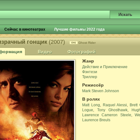
Сейчас в кинотеатрах
Лучшие фильмы 2022 года
израчный гонщик
(2007)
Ghost Rider
формация
Видео
Фотографий
Жанр
Действие и Приключение
Фэнтези
Триллер
Режиссёр
Mark Steven Johnson
В ролях
Matt Long
,
Raquel Alessi
,
Brett
Logue
,
Tony Ghosthawk
,
Hug
Lawrence Cameron Steele
,
We
Laurence Breuls