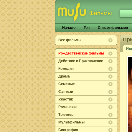
Начало
Топ
Список фильмов
Пр
Все фильмы
Ин
Рождественские фильмы
Действие и Приключение
Комедия
Драма
Семеные
Фэнтези
Ужастик
Романские
Триллер
Мультфильмы
Биография