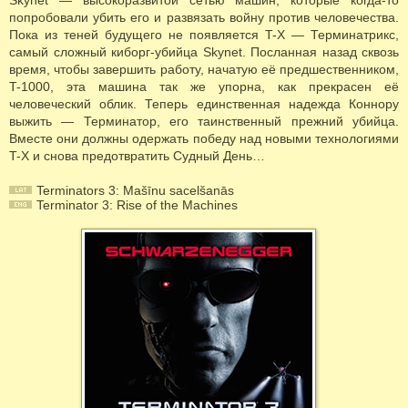
Skynet — высокоразвитой сетью машин, которые когда-то
попробовали убить его и развязать войну против человечества.
Пока из теней будущего не появляется T-X — Терминатрикс,
самый сложный киборг-убийца Skynet. Посланная назад сквозь
время, чтобы завершить работу, начатую её предшественником,
T-1000, эта машина так же упорна, как прекрасен её
человеческий облик. Теперь единственная надежда Коннору
выжить — Терминатор, его таинственный прежний убийца.
Вместе они должны одержать победу над новыми технологиями
T-X и снова предотвратить Судный День…
Terminators 3: Mašīnu sacelšanās
Terminator 3: Rise of the Machines