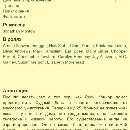
Действие и Приключение
Триллер
Приключения
Фантастика
Режиссёр
Jonathan Mostow
В ролях
Arnold Schwarzenegger
,
Nick Stahl
,
Claire Danes
,
Kristanna Loken
,
David Andrews
,
Mark Famiglietti
,
Earl Boen
,
Moira Sinise
,
Chopper
Bernet
,
Christopher Lawford
,
Carolyn Hennesy
,
Jay Acovone
,
M.C.
Gainey
,
Susan Merson
,
Elizabeth Morehead
Аннотация
Прошло десять лет с тех пор, как Джон Коннор помог
предотвратить Судный День и спасти человечество от
массового уничтожения. Теперь ему 25, Коннор не живет «как
все» — у него нет дома, нет кредитных карт, нет сотового
телефона и никакой работы. Его существование нигде не
зарегистрировано. Он не может быть прослежен системой