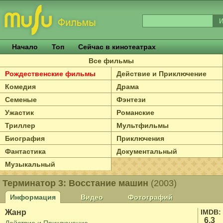
Начало
Топ
Сейчас в кинотеатрах
Все фильмы
Рождественские фильмы
Действие и Приключение
Комедия
Драма
Семеные
Фэнтези
Ужастик
Романские
Триллер
Мультфильмы
Биография
Приключения
Фантастика
Документальный
Музыкальный
Терминатор 3: Восстание машин
(2003)
Информация
Видео
Фотографий
Жанр
IMDB:
6.3