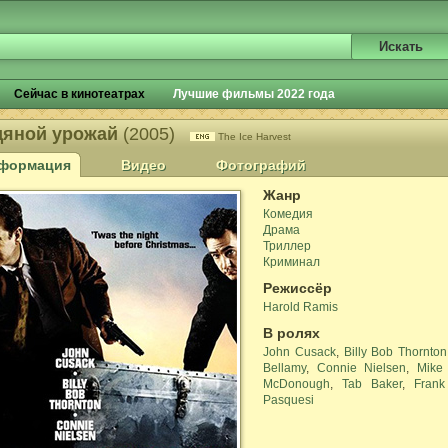
Сейчас в кинотеатрах
Лучшие фильмы 2022 года
дяной урожай
(2005)
The Ice Harvest
формация
Видео
Фотографий
Жанр
Комедия
Драма
Триллер
Криминал
Режиссёр
Harold Ramis
В ролях
John Cusack
,
Billy Bob Thornton
Bellamy
,
Connie Nielsen
,
Mike 
McDonough
,
Tab Baker
,
Frank
Pasquesi