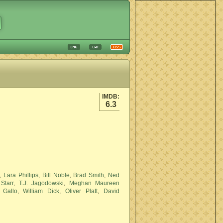
IMDB:
6.3
,
Lara Phillips
,
Bill Noble
,
Brad Smith
,
Ned
Starr
,
T.J. Jagodowski
,
Meghan Maureen
 Gallo
,
William Dick
,
Oliver Platt
,
David