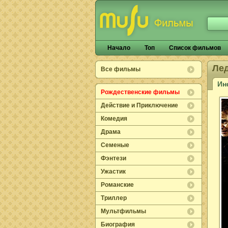
Начало
Топ
Список фильмов
Ле
Все фильмы
Ин
Рождественские фильмы
Действие и Приключение
Комедия
Драма
Семеные
Фэнтези
Ужастик
Романские
Триллер
Мультфильмы
Биография