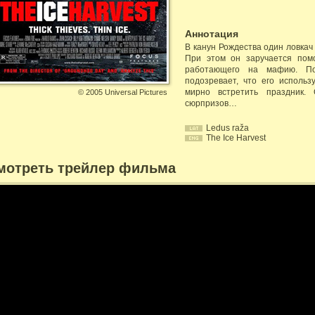
Аннотация
В канун Рождества один ловкач
При этом он заручается пом
работающего на мафию. По
подозревает, что его исполь
мирно встретить праздник. 
©
2005 Universal Pictures
сюрпризов…
Ledus raža
The Ice Harvest
мотреть трейлер фильма