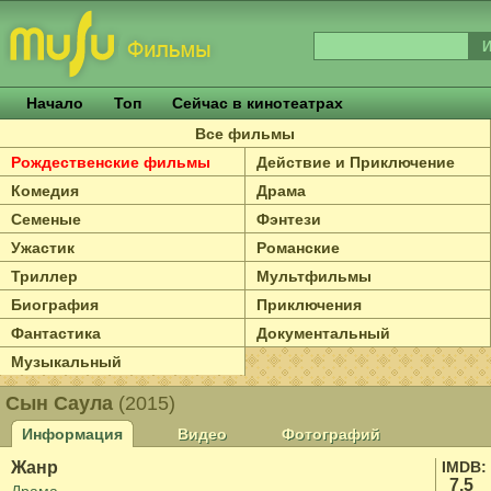
Начало
Топ
Сейчас в кинотеатрах
Все фильмы
Рождественские фильмы
Действие и Приключение
Комедия
Драма
Семеные
Фэнтези
Ужастик
Романские
Триллер
Мультфильмы
Биография
Приключения
Фантастика
Документальный
Музыкальный
Сын Саула
(2015)
Информация
Видео
Фотографий
Жанр
IMDB:
7.5