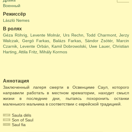
Драма
Военный
Режиссёр
László Nemes
В ролях
Géza Röhrig
,
Levente Molnár
,
Urs Rechn
,
Todd Charmont
,
Jerzy
Walczak
,
Gergö Farkas
,
Balázs Farkas
,
Sándor Zsótér
,
Marcin
Czarnik
,
Levente Orbán
,
Kamil Dobrowolski
,
Uwe Lauer
,
Christian
Harting
,
Attila Fritz
,
Mihály Kormos
Аннотация
Заключенный лагеря смерти в Освенциме Саул, которого
направили работать в местном крематории, находит смысл
жизни в последние дни, пытаясь похоронить останки
маленького мальчика в соответствии с еврейской традицией.
Saula dēls
Son of Saul
Saul fia