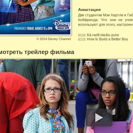
Аннотация
Две студентки Мэи Хартли и Га
бойфренда. Что они не учли
используют для этого, настрое
Kā radīt ideālu puisi
©
2014 Disney Channel
How to Build a Better Boy
мотреть трейлер фильма