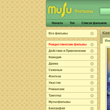
Начало
Топ
Список фильмов
Как
Все фильмы
Ин
Рождественские фильмы
Действие и Приключение
Комедия
Драма
Семеные
Фэнтези
Ужастик
Романские
Триллер
Мультфильмы
Биография