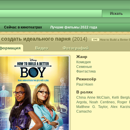
Сейчас в кинотеатрах
Лучшие фильмы 2022 года
 создать идеального парня
(2014)
How to Build a Better
формация
Видео
Фотографий
Жанр
Комедия
Семеные
Фантастика
Режиссёр
Paul Hoen
В ролях
China Anne McClain
,
Kelli Bergl
Argota
,
Noah Centineo
,
Roger B
Matthew G. Taylor
,
Alex Karzis
Camacho