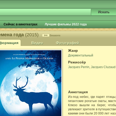
Сейчас в кинотеатрах
Лучшие фильмы 2022 года
емена года
(2015)
Seasons
формация
Видео
Фотографий
Жанр
Документальный
Режиссёр
Jacques Perrin
,
Jacques Cluzaud
Аннотация
Из-под небес, где парят птицы,
гигантские рогатые скаты, мас
Клюзо вышли на берег, чтоб
увлекают зрителя в путешестви
какими они были 20 000 лет наз