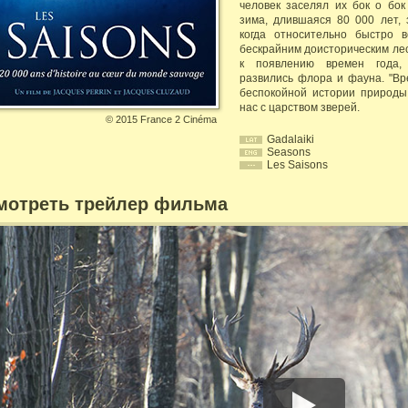
человек заселял их бок о бок
зима, длившаяся 80 000 лет,
когда относительно быстро 
бескрайним доисторическим ле
к появлению времен года,
развились флора и фауна. "Вр
беспокойной истории природы
нас с царством зверей.
©
2015 France 2 Cinéma
Gadalaiki
Seasons
Les Saisons
мотреть трейлер фильма