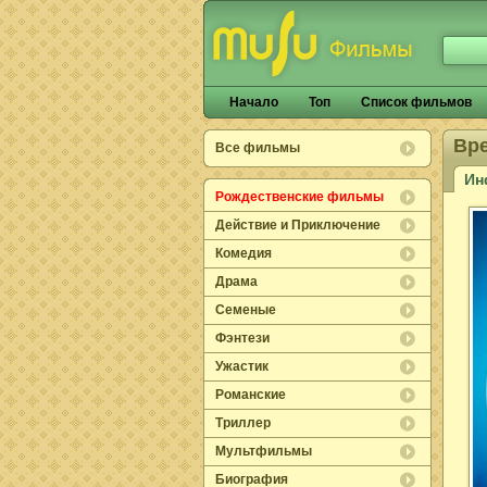
Начало
Топ
Список фильмов
Вр
Все фильмы
Ин
Рождественские фильмы
Действие и Приключение
Комедия
Драма
Семеные
Фэнтези
Ужастик
Романские
Триллер
Мультфильмы
Биография