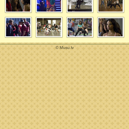
© Musu.lv