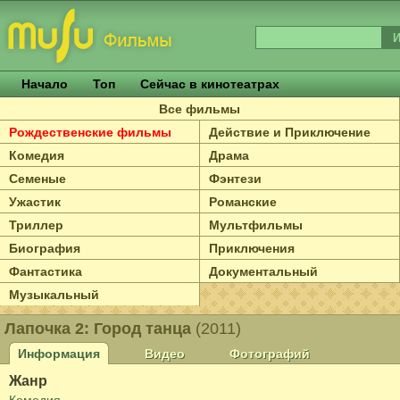
Начало
Топ
Сейчас в кинотеатрах
Все фильмы
Рождественские фильмы
Действие и Приключение
Комедия
Драма
Семеные
Фэнтези
Ужастик
Романские
Триллер
Мультфильмы
Биография
Приключения
Фантастика
Документальный
Музыкальный
Лапочка 2: Город танца
(2011)
Информация
Видео
Фотографий
Жанр