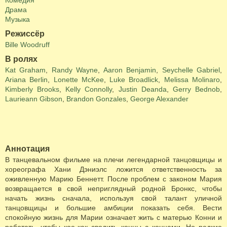
Комедия
Драма
Музыка
Режиссёр
Bille Woodruff
В ролях
Kat Graham
,
Randy Wayne
,
Aaron Benjamin
,
Seychelle Gabriel
,
Ariana Berlin
,
Lonette McKee
,
Luke Broadlick
,
Melissa Molinaro
,
Kimberly Brooks
,
Kelly Connolly
,
Justin Deanda
,
Gerry Bednob
,
Laurieann Gibson
,
Brandon Gonzales
,
George Alexander
Аннотация
В танцевальном фильме на плечи легендарной танцовщицы и
хореографа Хани Дэниэлс ложится ответственность за
оживленную Марию Беннетт. После проблем с законом Мария
возвращается в свой неприглядный родной Бронкс, чтобы
начать жизнь сначала, используя свой талант уличной
танцовщицы и большие амбиции показать себя. Вести
спокойную жизнь для Марии означает жить с матерью Конни и