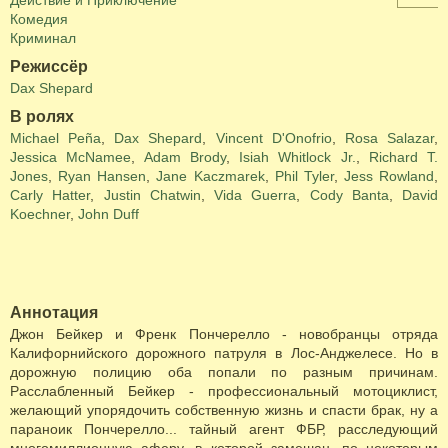
Действие и Приключение
Комедия
Криминал
Режиссёр
Dax Shepard
В ролях
Michael Peña
,
Dax Shepard
,
Vincent D'Onofrio
,
Rosa Salazar
,
Jessica McNamee
,
Adam Brody
,
Isiah Whitlock Jr.
,
Richard T.
Jones
,
Ryan Hansen
,
Jane Kaczmarek
,
Phil Tyler
,
Jess Rowland
,
Carly Hatter
,
Justin Chatwin
,
Vida Guerra
,
Cody Banta
,
David
Koechner
,
John Duff
Аннотация
Джон Бейкер и Френк Пончерелло - новобранцы отряда
Калифорнийского дорожного патруля в Лос-Анджелесе. Но в
дорожную полицию оба попали по разным причинам.
Расслабленный Бейкер - профессиональный мотоциклист,
желающий упорядочить собственную жизнь и спасти брак, ну а
параноик Пончерелло... тайный агент ФБР, расследующий