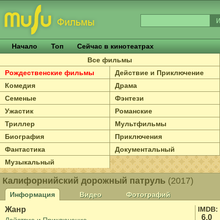
Начало
Топ
Сейчас в кинотеатрах
Все фильмы
Рождественские фильмы
Действие и Приключение
Комедия
Драма
Семеные
Фэнтези
Ужастик
Романские
Триллер
Мультфильмы
Биография
Приключения
Фантастика
Документальный
Музыкальный
Калифорнийский дорожный патруль
(2017)
Информация
Видео
Фотографий
Жанр
IMDB:
6.0