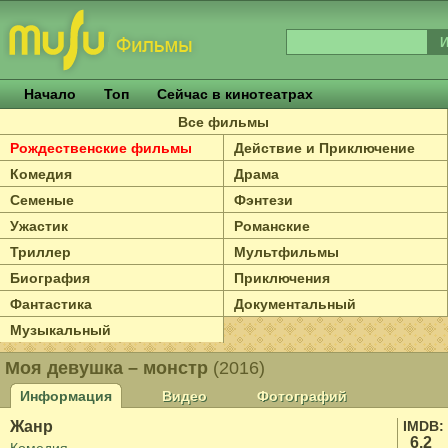
Начало
Топ
Сейчас в кинотеатрах
Все фильмы
Рождественские фильмы
Действие и Приключение
Комедия
Драма
Семеные
Фэнтези
Ужастик
Романские
Триллер
Мультфильмы
Биография
Приключения
Фантастика
Документальный
Музыкальный
Моя девушка – монстр
(2016)
Информация
Видео
Фотографий
Жанр
IMDB:
6.2