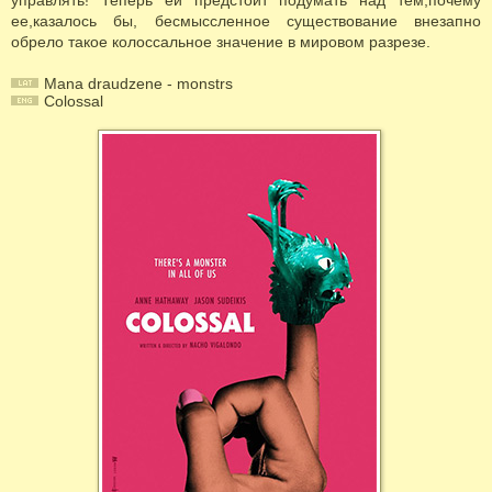
управлять! Теперь ей предстоит подумать над тем,почему
ее,казалось бы, бесмыссленное существование внезапно
обрело такое колоссальное значение в мировом разрезе.
Mana draudzene - monstrs
Colossal