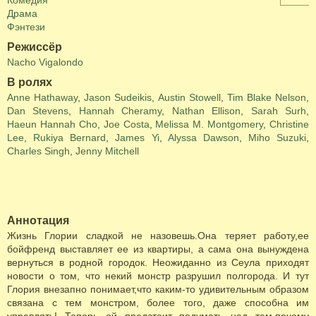
Комедия
Драма
Фэнтези
Режиссёр
Nacho Vigalondo
В ролях
Anne Hathaway
,
Jason Sudeikis
,
Austin Stowell
,
Tim Blake Nelson
,
Dan Stevens
,
Hannah Cheramy
,
Nathan Ellison
,
Sarah Surh
,
Haeun Hannah Cho
,
Joe Costa
,
Melissa M. Montgomery
,
Christine
Lee
,
Rukiya Bernard
,
James Yi
,
Alyssa Dawson
,
Miho Suzuki
,
Charles Singh
,
Jenny Mitchell
Аннотация
Жизнь Глории сладкой не назовешь.Она теряет работу,ее
бойфренд выставляет ее из квартиры, а сама она вынуждена
вернуться в родной городок. Неожиданно из Сеула приходят
новости о том, что некий монстр разрушил полгорода. И тут
Глория внезапно понимает,что каким-то удивительным образом
связана с тем монстром, более того, даже способна им