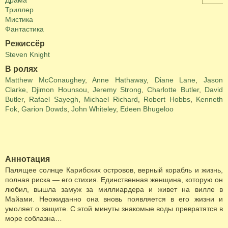
Драма
Триллер
Мистика
Фантастика
Режиссёр
Steven Knight
В ролях
Matthew McConaughey
,
Anne Hathaway
,
Diane Lane
,
Jason
Clarke
,
Djimon Hounsou
,
Jeremy Strong
,
Charlotte Butler
,
David
Butler
,
Rafael Sayegh
,
Michael Richard
,
Robert Hobbs
,
Kenneth
Fok
,
Garion Dowds
,
John Whiteley
,
Edeen Bhugeloo
Аннотация
Палящее солнце Карибских островов, верный корабль и жизнь,
полная риска — его стихия. Единственная женщина, которую он
любил, вышла замуж за миллиардера и живет на вилле в
Майами. Неожиданно она вновь появляется в его жизни и
умоляет о защите. С этой минуты знакомые воды превратятся в
море соблазна…