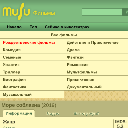
Начало
Топ
Сейчас в кинотеатрах
Все фильмы
Рождественские фильмы
Действие и Приключение
Комедия
Драма
Семеные
Фэнтези
Ужастик
Романские
Триллер
Мультфильмы
Биография
Приключения
Фантастика
Документальный
Музыкальный
Море соблазна
(2019)
Информация
Видео
Фотографий
Жанр
IMDB:
5.2