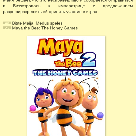
Майя решает, что это несправедливо и собирается отправиться
в Биззотрополь к императрице с предложением
разреширазрешить ей принять участие в играх.
Bitīte Maija: Medus spēles
Maya the Bee: The Honey Games