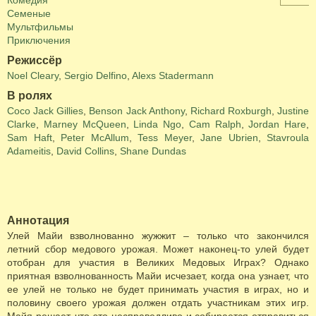
Комедия
Семеные
Мультфильмы
Приключения
Режиссёр
Noel Cleary
,
Sergio Delfino
,
Alexs Stadermann
В ролях
Coco Jack Gillies
,
Benson Jack Anthony
,
Richard Roxburgh
,
Justine
Clarke
,
Marney McQueen
,
Linda Ngo
,
Cam Ralph
,
Jordan Hare
,
Sam Haft
,
Peter McAllum
,
Tess Meyer
,
Jane Ubrien
,
Stavroula
Adameitis
,
David Collins
,
Shane Dundas
Аннотация
Улей Майи взволнованно жужжит – только что закончился
летний сбор медового урожая. Может наконец-то улей будет
отобран для участия в Великих Медовых Играх? Однако
приятная взволнованность Майи исчезает, когда она узнает, что
ее улей не только не будет принимать участия в играх, но и
половину своего урожая должен отдать участникaм этих игр.