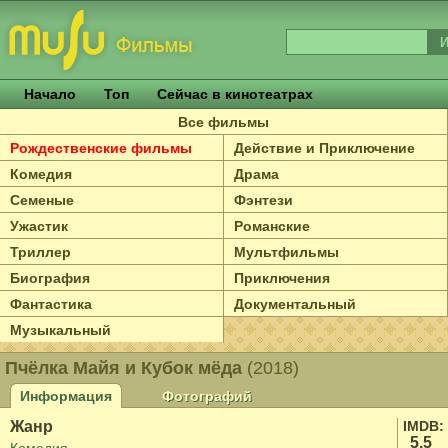
Начало
Топ
Сейчас в кинотеатрах
Все фильмы
Рождественские фильмы
Действие и Приключение
Комедия
Драма
Семеные
Фэнтези
Ужастик
Романские
Триллер
Мультфильмы
Биография
Приключения
Фантастика
Документальный
Музыкальный
Пчёлка Майя и Кубок мёда
(2018)
Информация
Фотографий
Жанр
IMDB:
5.5