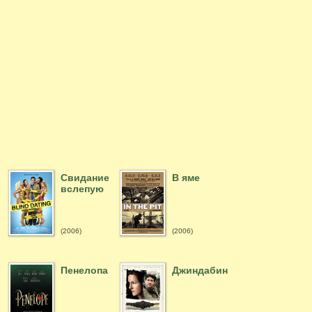
Свидание
В яме
вслепую
(2006)
(2006)
Пенелопа
Джиндабин