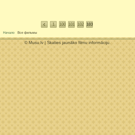
1
100
101
102
103
Начало
Все фильмы
© Musu.lv | Skaties jaunāko filmu informāciju.