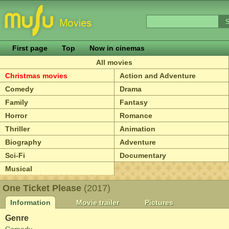
First page
Top
Now in cinemas
All movies
Christmas movies
Action and Adventure
Comedy
Drama
Family
Fantasy
Horror
Romance
Thriller
Animation
Biography
Adventure
Sci-Fi
Documentary
Musical
One Ticket Please
(2017)
Information
Movie trailer
Pictures
Genre