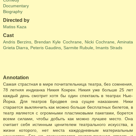
Comedy
Documentary
Biography
Directed by
Matiss Kaza
Cast
Andris Berzins
,
Brendan Kyle Cochrane
,
Nicki Cochrane
,
Aminata
Grieta Diarra
,
Peteris Gaudins
,
Sarmite Rubule
,
Imants Strads
Annotation
Самая страстная в мире почитательница театра, без сомнения,
78 летняя индианка Никия Кокрен. Никия уже больше 25 лет
каждый день смотрит хотя бы один спектакль в театрах Нью-
Йорка. Для театров Бродвея она сущее наказание. Ники
старается выклянчить как можно больше бесплатных билетов, в
театр является с огромными пластиковыми пакетами, борется
всеми силами, чтобы добыть как можно лучшее место. Она
считает себя истинным ценителем театрального искусства, в
жизни которого, нет места каждодневным материальным