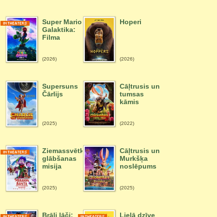
Super Mario
Hoperi
Galaktika:
Filma
(2026)
(2026)
Supersuns
Cāļtrusis un
Čārlijs
tumsas
kāmis
(2025)
(2022)
Ziemassvētku
Cāļtrusis un
glābšanas
Murkšķa
misija
noslēpums
(2025)
(2025)
Brāļi lāči:
Lielā dzīve