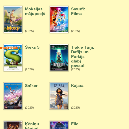
Moksijas
Smurfi:
mājupceļš
Filma
(2025)
(2025)
Šreks 5
Trakie Tūņi.
Dafijs un
Porkijs
glābj
pasauli
(2026)
(2025)
Snīkeri
Kajara
(2025)
(2025)
Ķēniņu
Elio
ķēniņš