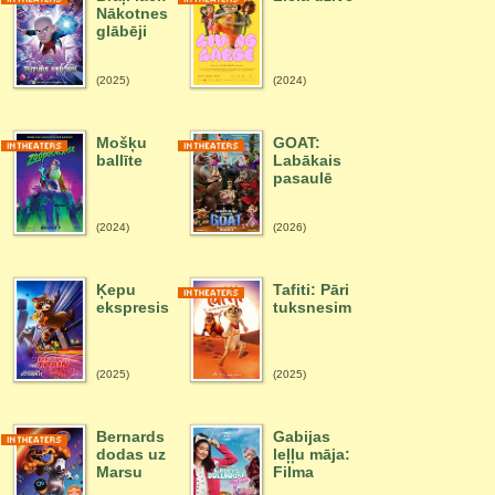
Nākotnes
glābēji
(2025)
(2024)
Mošķu
GOAT:
ballīte
Labākais
pasaulē
(2024)
(2026)
Ķepu
Tafiti: Pāri
ekspresis
tuksnesim
(2025)
(2025)
Bernards
Gabijas
dodas uz
leļļu māja:
Marsu
Filma