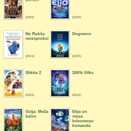
(2025)
(2025)
No Rukša
Dogmens
neizspruksi
(2024)
(2025)
Sliktie 2
200% Vilks
(2025)
(2024)
Ozija: Meža
Elija un
balss
viņas
briesmoņu
komanda