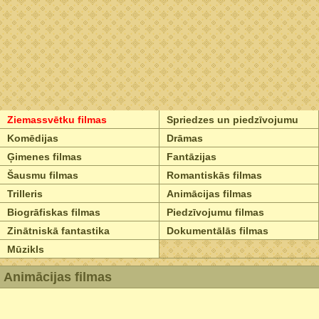
Ziemassvētku filmas
Spriedzes un piedzīvojumu
Komēdijas
Drāmas
Ģimenes filmas
Fantāzijas
Šausmu filmas
Romantiskās filmas
Trilleris
Animācijas filmas
Biogrāfiskas filmas
Piedzīvojumu filmas
Zinātniskā fantastika
Dokumentālās filmas
Mūzikls
Animācijas filmas