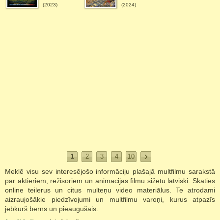
(2023)
(2024)
1
2
3
4
10
Meklē visu sev interesējošo informāciju plašajā multfilmu sarakstā
par aktieriem, režisoriem un animācijas filmu sižetu latviski. Skaties
online teilerus un citus multeņu video materiālus. Te atrodami
aizraujošākie piedzīvojumi un multfilmu varoņi, kurus atpazīs
jebkurš bērns un pieaugušais.