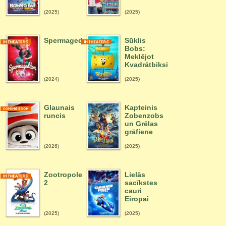
(2025)
(2025)
Spermagedons
Sūklis
Bobs:
Meklējot
Kvadrātbiksi
(2024)
(2025)
Glaunais
Kapteinis
runcis
Zobenzobs
un Grēlas
grāfiene
(2026)
(2025)
Zootropole
Lielās
2
sacīkstes
cauri
Eiropai
(2025)
(2025)