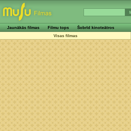
Jaunākās filmas
Filmu tops
Šobrīd kinoteātros
Visas filmas