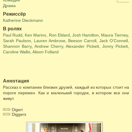
Комедия
Драма
Режиссёр
Katherine Dieckmann
В ролях
Paul Rudd
,
Ken Marino
,
Ron Eldard
,
Josh Hamilton
,
Maura Tierney
,
Sarah Paulson
,
Lauren Ambrose
,
Beeson Carroll
,
Jack O'Connell
,
Shannon Barry
,
Andrew Cherry
,
Alexander Pickett
,
Jonny Pickett
,
Caroline Wallis
,
Alison Folland
Аннотация
Рассказ о компании близких друзей, каждый из которых стоит на
пороге перемен. Как и маленький городок, в котором все они
живут.
Digeri
Diggers