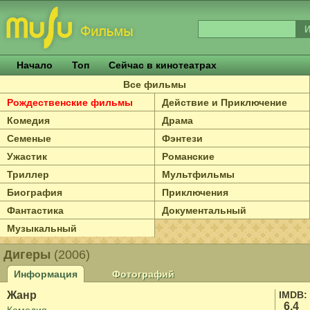
Начало
Топ
Сейчас в кинотеатрах
Все фильмы
Рождественские фильмы
Действие и Приключение
Комедия
Драма
Семеные
Фэнтези
Ужастик
Романские
Триллер
Мультфильмы
Биография
Приключения
Фантастика
Документальный
Музыкальный
Дигеры
(2006)
Информация
Фотографий
Жанр
IMDB:
6.4