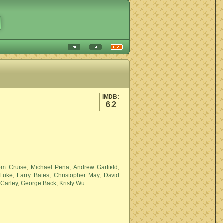
IMDB:
6.2
om Cruise
,
Michael Pena
,
Andrew Garfield
,
Luke
,
Larry Bates
,
Christopher May
,
David
 Carley
,
George Back
,
Kristy Wu