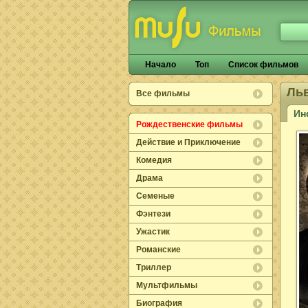
Начало
Топ
Список фильмов
Ль
Все фильмы
Ин
Рождественские фильмы
Действие и Приключение
Комедия
Драма
Семеные
Фэнтези
Ужастик
Романские
Триллер
Мультфильмы
Биография