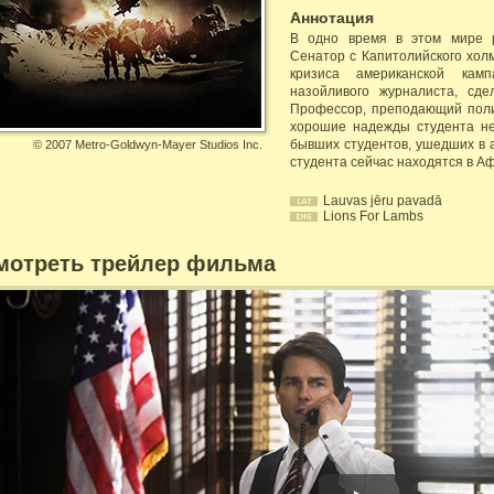
Аннотация
В одно время в этом мире р
Сенатор с Капитолийского хо
кризиса американской кам
назойливого журналиста, сде
Профессор, преподающий поли
хорошие надежды студента не
бывших студентов, ушедших в а
©
2007 Metro-Goldwyn-Mayer Studios Inc.
студента сейчас находятся в А
Lauvas jēru pavadā
Lions For Lambs
мотреть трейлер фильма