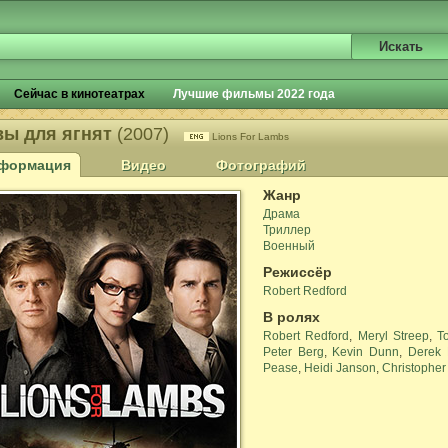
Сейчас в кинотеатрах
Лучшие фильмы 2022 года
вы для ягнят
(2007)
Lions For Lambs
формация
Видео
Фотографий
Жанр
Драма
Триллер
Военный
Режиссёр
Robert Redford
В ролях
Robert Redford
,
Meryl Streep
,
T
Peter Berg
,
Kevin Dunn
,
Derek 
Pease
,
Heidi Janson
,
Christopher