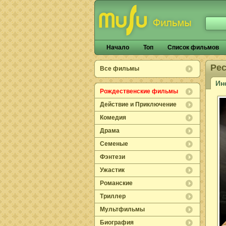
Начало
Топ
Список фильмов
Ре
Все фильмы
Ин
Рождественские фильмы
Действие и Приключение
Комедия
Драма
Семеные
Фэнтези
Ужастик
Романские
Триллер
Мультфильмы
Биография