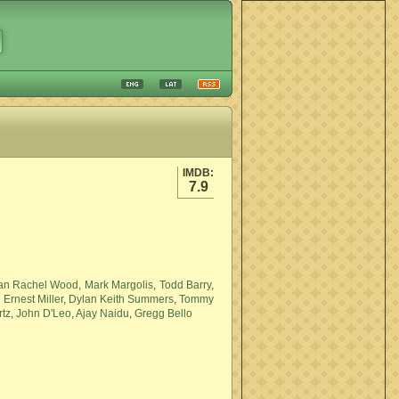
IMDB:
7.9
an Rachel Wood
,
Mark Margolis
,
Todd Barry
,
,
Ernest Miller
,
Dylan Keith Summers
,
Tommy
rtz
,
John D'Leo
,
Ajay Naidu
,
Gregg Bello