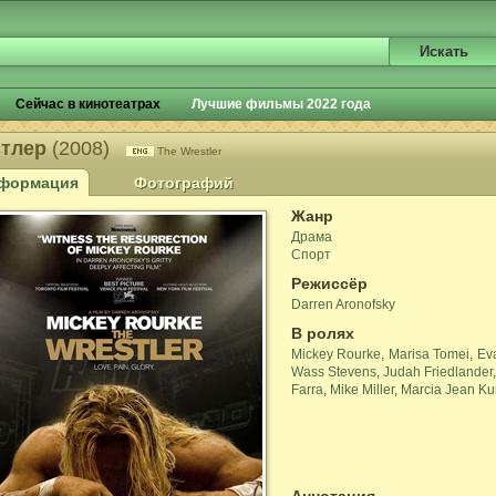
Сейчас в кинотеатрах
Лучшие фильмы 2022 года
стлер
(2008)
The Wrestler
формация
Фотографий
Жанр
Драма
Спорт
Режиссёр
Darren Aronofsky
В ролях
Mickey Rourke
,
Marisa Tomei
,
Ev
Wass Stevens
,
Judah Friedlander
Farra
,
Mike Miller
,
Marcia Jean Ku