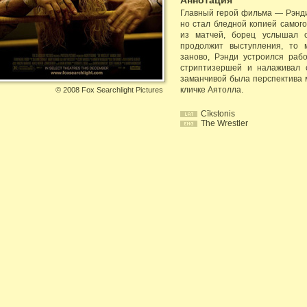
Аннотация
Главный герой фильма — Рэнди
но стал бледной копией самого
из матчей, борец услышал о
продолжит выступления, то 
заново, Рэнди устроился раб
стриптизершей и налаживал 
заманчивой была перспектива 
кличке Аятолла.
©
2008 Fox Searchlight Pictures
Cīkstonis
The Wrestler