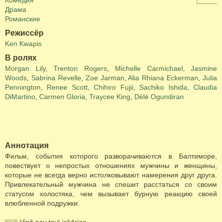
Комедия
Драма
Романские
Режиссёр
Ken Kwapis
В ролях
Morgan Lily
,
Trenton Rogers
,
Michelle Carmichael
,
Jasmine
Woods
,
Sabrina Revelle
,
Zoe Jarman
,
Alia Rhiana Eckerman
,
Julia
Pennington
,
Renee Scott
,
Chihiro Fujii
,
Sachiko Ishida
,
Claudia
DiMartino
,
Carmen Gloria
,
Traycee King
,
Délé Ogundiran
Аннотация
Фильм, события которого разворачиваются в Балтиморе,
повествует о непростых отношениях мужчины и женщины,
которые не всегда верно истолковывают намерения друг друга.
Привлекательный мужчина не спешит расстаться со своим
статусом холостяка, чем вызывает бурную реакцию своей
влюбленной подружки.