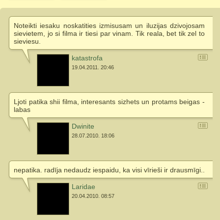
Noteikti iesaku noskatities izmisusam un iluzijas dzivojosam
sievietem, jo si filma ir tiesi par vinam. Tik reala, bet tik zel to
sieviesu.
katastrofa
19.04.2011. 20:46
Ljoti patika shii filma, interesants sizhets un protams beigas -
labas
Dwinite
28.07.2010. 18:06
nepatika. radīja nedaudz iespaidu, ka visi vīrieši ir drausmīgi..
Laridae
20.04.2010. 08:57