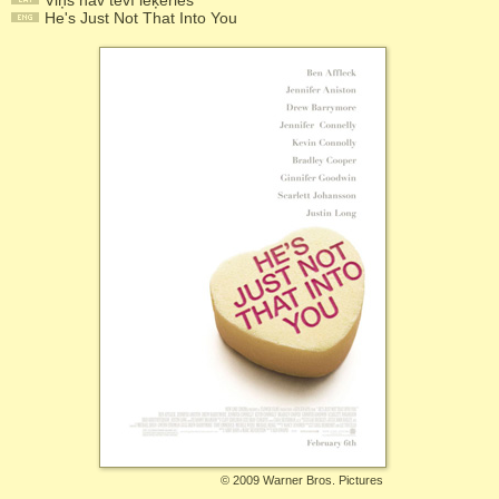
Viņš nav tevī ieķēries
He's Just Not That Into You
©
2009 Warner Bros. Pictures