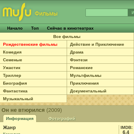
Начало
Топ
Сейчас в кинотеатрах
Все фильмы
Рождественские фильмы
Действие и Приключение
Комедия
Драма
Семеные
Фэнтези
Ужастик
Романские
Триллер
Мультфильмы
Биография
Приключения
Фантастика
Документальный
Музыкальный
Он не втюрился
(2009)
Информация
Фотографий
Жанр
IMDB:
6.4