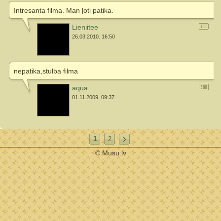
Intresanta filma. Man ļoti patika.
Lieniitee
26.03.2010. 16:50
nepatika,stulba filma
aqua
01.11.2009. 09:37
1
2
© Musu.lv