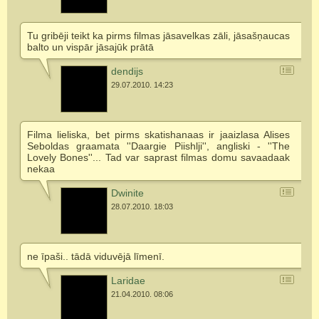
Tu gribēji teikt ka pirms filmas jāsavelkas zāli, jāsašņaucas
balto un vispār jāsajūk prātā
dendijs
29.07.2010. 14:23
Filma lieliska, bet pirms skatishanaas ir jaaizlasa Alises
Seboldas graamata ''Daargie Piishlji'', angliski - ''The
Lovely Bones''... Tad var saprast filmas domu savaadaak
nekaa
Dwinite
28.07.2010. 18:03
ne īpaši.. tādā viduvējā līmenī.
Laridae
21.04.2010. 08:06