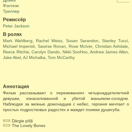
Драма
Фэнтези
Триллер
Режиссёр
Peter Jackson
В ролях
Mark Wahlberg
,
Rachel Weisz
,
Susan Sarandon
,
Stanley Tucci
,
Michael Imperioli
,
Saoirse Ronan
,
Rose McIver
,
Christian Ashdale
,
Reece Ritchie
,
Carolyn Dando
,
Nikki SooHoo
,
Andrew James Allen
,
Jake Abel
,
AJ Michalka
,
Tom McCarthy
Аннотация
Фильм рассказывает о переживаниях четырнадцатилетней
девушки, изнасилованной и убитой маньяком-соседом.
Наблюдая за жизнью домочадцев с небес, героиня мечтает о
простых подростковых радостях и жаждет поимки душегуба.
Dārgie pīšļi
The Lovely Bones