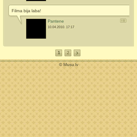
Filma bija laba!
Pantene
10.04.2010. 17:17
1
2
© Musu.lv