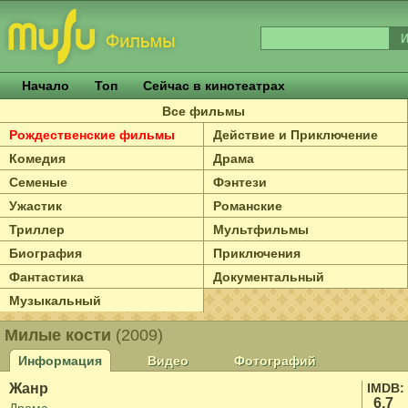
Начало
Топ
Сейчас в кинотеатрах
Все фильмы
Рождественские фильмы
Действие и Приключение
Комедия
Драма
Семеные
Фэнтези
Ужастик
Романские
Триллер
Мультфильмы
Биография
Приключения
Фантастика
Документальный
Музыкальный
Милые кости
(2009)
Информация
Видео
Фотографий
Жанр
IMDB:
6.7