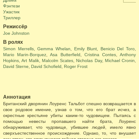
Драма
Фэнтези
Ужастик
Триллер
Режиссёр
Joe Johnston
В ролях
Simon Merrells
,
Gemma Whelan
,
Emily Blunt
,
Benicio Del Toro
,
Mario Marin-Borquez
,
Asa Butterfield
,
Cristina Contes
,
Anthony
Hopkins
,
Art Malik
,
Malcolm Scates
,
Nicholas Day
,
Michael Cronin
,
David Sterne
,
David Schofield
,
Roger Frost
Аннотация
Британский дворянин Лоуренс Тальбот спешно возвращается в
свое родовое имение, узнав о том, что его брат исчез, а
окрестные крестьяне убиты каким-то чудовищем. Пытаясь с
помощью невесты пропавшего найти брата, Лоуренс
обнаруживает, что чудовище, убившее людей, имело явно
сверхъестественное происхождение. Однако, то, что внушает