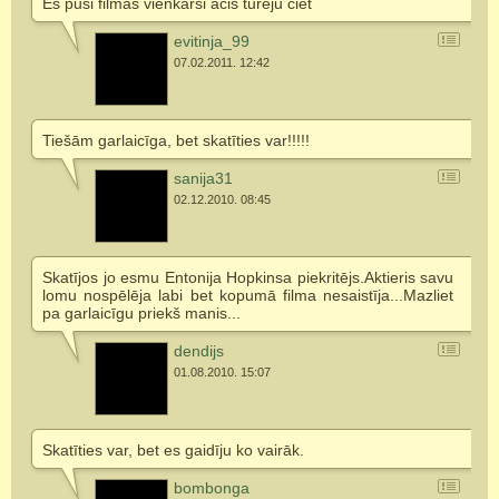
Es pusi filmas vienkārši acis turēju ciet
evitinja_99
07.02.2011. 12:42
Tiešām garlaicīga, bet skatīties var!!!!!
sanija31
02.12.2010. 08:45
Skatījos jo esmu Entonija Hopkinsa piekritējs.Aktieris savu
lomu nospēlēja labi bet kopumā filma nesaistīja...Mazliet
pa garlaicīgu priekš manis...
dendijs
01.08.2010. 15:07
Skatīties var, bet es gaidīju ko vairāk.
bombonga