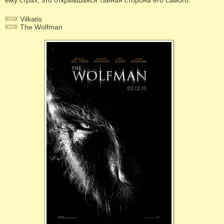
ему страх, это открывшаяся тайная сторона его самого.
Vilkatis
The Wolfman