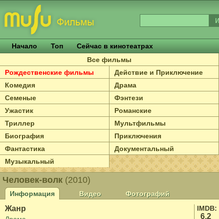
Начало
Топ
Сейчас в кинотеатрах
Все фильмы
Рождественские фильмы
Действие и Приключение
Комедия
Драма
Семеные
Фэнтези
Ужастик
Романские
Триллер
Мультфильмы
Биография
Приключения
Фантастика
Документальный
Музыкальный
Человек-волк
(2010)
Информация
Видео
Фотографий
Жанр
IMDB:
6.2