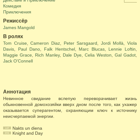
Действие и Приключение
Комедия
Приключения
Режиссёр
James Mangold
В ролях
Tom Cruise
,
Cameron Diaz
,
Peter Sarsgaard
,
Jordi Mollà
,
Viola
Davis
,
Paul Dano
,
Falk Hentschel
,
Marc Blucas
,
Lennie Loftin
,
Maggie Grace
,
Rich Manley
,
Dale Dye
,
Celia Weston
,
Gal Gadot
,
Jack O'Connell
Аннотация
Невинное свидание вслепую переворачивает жизнь
обыкновенной домохозяйки вверх дном после того, как ухажер
оказывается суперагентом, охраняющим ключ к источнику
неисчерпаемой энергии.
Nakts un diena
Knight and Day