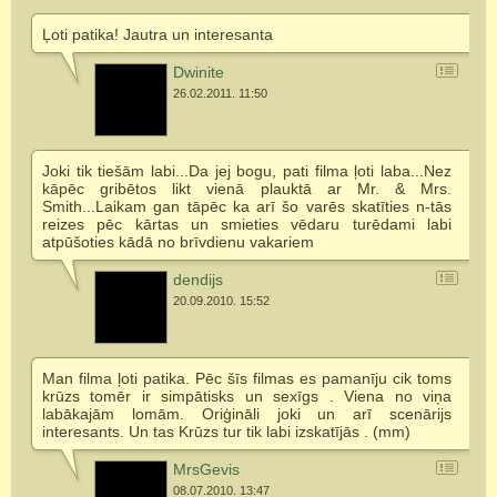
Ļoti patika! Jautra un interesanta
Dwinite
26.02.2011. 11:50
Joki tik tiešām labi...Da jej bogu, pati filma ļoti laba...Nez
kāpēc gribētos likt vienā plauktā ar Mr. & Mrs.
Smith...Laikam gan tāpēc ka arī šo varēs skatīties n-tās
reizes pēc kārtas un smieties vēdaru turēdami labi
atpūšoties kādā no brīvdienu vakariem
dendijs
20.09.2010. 15:52
Man filma ļoti patika. Pēc šīs filmas es pamanīju cik toms
krūzs tomēr ir simpātisks un sexīgs . Viena no viņa
labākajām lomām. Oriģināli joki un arī scenārijs
interesants. Un tas Krūzs tur tik labi izskatījās . (mm)
MrsGevis
08.07.2010. 13:47