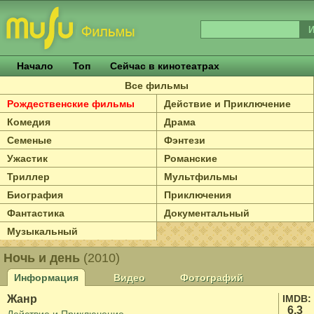
Начало
Топ
Сейчас в кинотеатрах
Все фильмы
Рождественские фильмы
Действие и Приключение
Комедия
Драма
Семеные
Фэнтези
Ужастик
Романские
Триллер
Мультфильмы
Биография
Приключения
Фантастика
Документальный
Музыкальный
Ночь и день
(2010)
Информация
Видео
Фотографий
Жанр
IMDB:
6.3