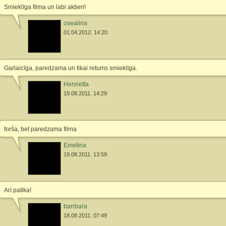
Smieklīga filma un labi aktieri!
osealina
01.04.2012. 14:20
Garlaicīga, paredzama un tikai retums smieklīga.
Henrietta
19.08.2011. 14:29
forša, bet paredzama filma
Emetina
19.08.2011. 13:59
Arī patika!
barrbara
18.08.2011. 07:49