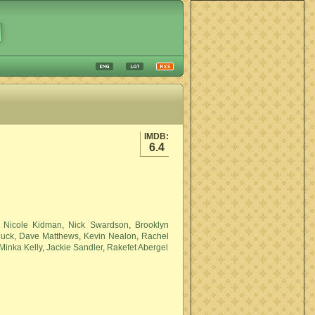
IMDB:
6.4
,
Nicole Kidman
,
Nick Swardson
,
Brooklyn
luck
,
Dave Matthews
,
Kevin Nealon
,
Rachel
Minka Kelly
,
Jackie Sandler
,
Rakefet Abergel