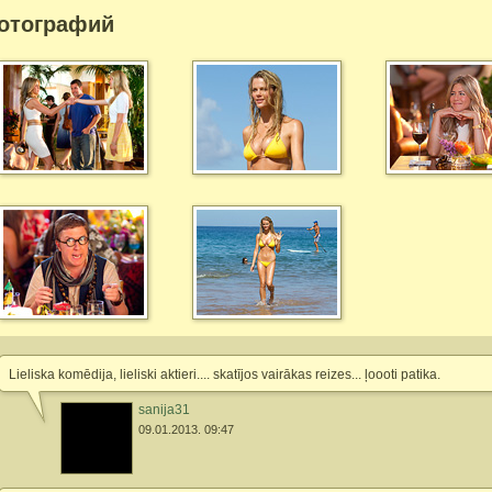
отографий
Lieliska komēdija, lieliski aktieri.... skatījos vairākas reizes... ļoooti patika.
sanija31
09.01.2013. 09:47