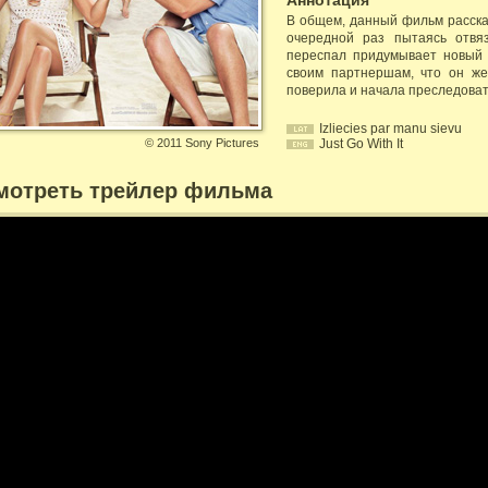
Аннотация
В общем, данный фильм расска
очередной раз пытаясь отвя
переспал придумывает новый 
своим партнершам, что он же
поверила и начала преследоват
Izliecies par manu sievu
©
2011 Sony Pictures
Just Go With It
мотреть трейлер фильма