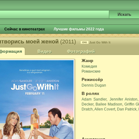
Сейчас в кинотеатрах
Лучшие фильмы 2022 года
итворись моей женой
(2011)
Just Go With It
формация
Видео
Фотографий
Жанр
Комедия
Романские
Режиссёр
Dennis Dugan
В ролях
Adam Sandler
,
Jennifer Aniston
Decker
,
Bailee Madison
,
Griffin G
Dratch
,
Allen Covert
,
Dan Patrick
,