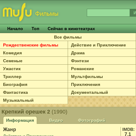
Начало
Топ
Сейчас в кинотеатрах
Все фильмы
Рождественские фильмы
Действие и Приключение
Комедия
Драма
Семеные
Фэнтези
Ужастик
Романские
Триллер
Мультфильмы
Биография
Приключения
Фантастика
Документальный
Музыкальный
Крепкий орешек 2
(1990)
Информация
Видео
Фотографий
Жанр
IMDB:
7.1