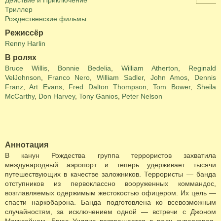
Действие и Приключение
Триллер
Рождественские фильмы
Режиссёр
Renny Harlin
В ролях
Bruce Willis
,
Bonnie Bedelia
,
William Atherton
,
Reginald
VelJohnson
,
Franco Nero
,
William Sadler
,
John Amos
,
Dennis
Franz
,
Art Evans
,
Fred Dalton Thompson
,
Tom Bower
,
Sheila
McCarthy
,
Don Harvey
,
Tony Ganios
,
Peter Nelson
Аннотация
В канун Рождества группа террористов захватила
международный аэропорт и теперь удерживает тысячи
путешествующих в качестве заложников. Террористы — банда
отступников из первоклассно вооруженных коммандос,
возглавляемых одержимым жестокостью офицером. Их цель —
спасти наркобарона. Банда подготовлена ко всевозможным
случайностям, за исключением одной — встречи с Джоном