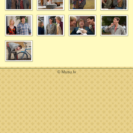
© Musu.lv