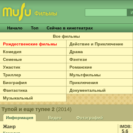
Начало
Топ
Сейчас в кинотеатрах
Все фильмы
Рождественские фильмы
Действие и Приключение
Комедия
Драма
Семеные
Фэнтези
Ужастик
Романские
Триллер
Мультфильмы
Биография
Приключения
Фантастика
Документальный
Музыкальный
Тупой и еще тупее 2
(2014)
Информация
Видео
Фотографий
Жанр
IMDB:
5.6