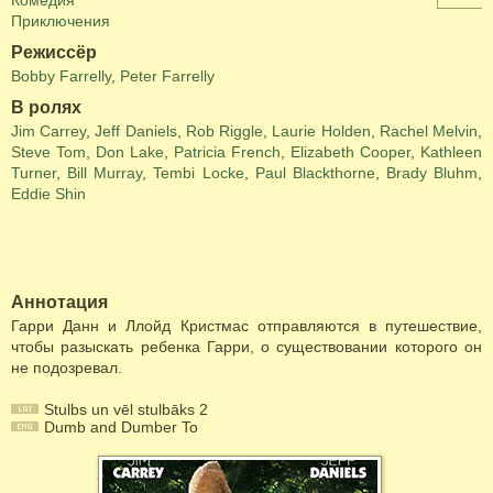
Комедия
Приключения
Режиссёр
Bobby Farrelly
,
Peter Farrelly
В ролях
Jim Carrey
,
Jeff Daniels
,
Rob Riggle
,
Laurie Holden
,
Rachel Melvin
,
Steve Tom
,
Don Lake
,
Patricia French
,
Elizabeth Cooper
,
Kathleen
Turner
,
Bill Murray
,
Tembi Locke
,
Paul Blackthorne
,
Brady Bluhm
,
Eddie Shin
Аннотация
Гарри Данн и Ллойд Кристмас отправляются в путешествие,
чтобы разыскать ребенка Гарри, о существовании которого он
не подозревал.
Stulbs un vēl stulbāks 2
Dumb and Dumber To