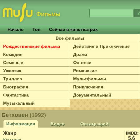
Начало
Топ
Сейчас в кинотеатрах
Все фильмы
Рождественские фильмы
Действие и Приключение
Комедия
Драма
Семеные
Фэнтези
Ужастик
Романские
Триллер
Мультфильмы
Биография
Приключения
Фантастика
Документальный
Музыкальный
Бетховен
(1992)
Информация
Видео
Фотографий
Жанр
IMDB:
5.6