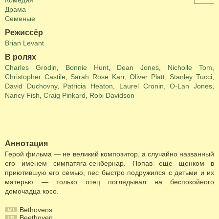
Комедия
Драма
Семеные
Режиссёр
Brian Levant
В ролях
Charles Grodin
,
Bonnie Hunt
,
Dean Jones
,
Nicholle Tom
,
Christopher Castile
,
Sarah Rose Karr
,
Oliver Platt
,
Stanley Tucci
,
David Duchovny
,
Patricia Heaton
,
Laurel Cronin
,
O-Lan Jones
,
Nancy Fish
,
Craig Pinkard
,
Robi Davidson
Аннотация
Герой фильма — не великий композитор, а случайно названный
его именем симпатяга-сенбернар. Попав еще щенком в
приютившую его семью, пес быстро подружился с детьми и их
матерью — только отец поглядывал на беспокойного
домочадца косо.
Bēthovens
Beethoven