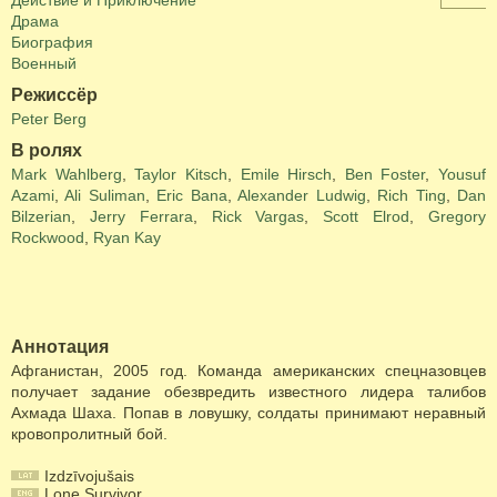
Действие и Приключение
Драма
Биография
Военный
Режиссёр
Peter Berg
В ролях
Mark Wahlberg
,
Taylor Kitsch
,
Emile Hirsch
,
Ben Foster
,
Yousuf
Azami
,
Ali Suliman
,
Eric Bana
,
Alexander Ludwig
,
Rich Ting
,
Dan
Bilzerian
,
Jerry Ferrara
,
Rick Vargas
,
Scott Elrod
,
Gregory
Rockwood
,
Ryan Kay
Аннотация
Афганистан, 2005 год. Команда американских спецназовцев
получает задание обезвредить известного лидера талибов
Ахмада Шаха. Попав в ловушку, солдаты принимают неравный
кровопролитный бой.
Izdzīvojušais
Lone Survivor