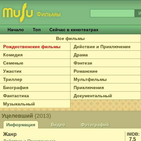
Начало
Топ
Сейчас в кинотеатрах
Все фильмы
Рождественские фильмы
Действие и Приключение
Комедия
Драма
Семеные
Фэнтези
Ужастик
Романские
Триллер
Мультфильмы
Биография
Приключения
Фантастика
Документальный
Музыкальный
Уцелевший
(2013)
Информация
Видео
Фотографий
Жанр
IMDB:
7.5