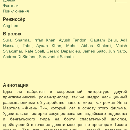
Драма
Фэнтези
Приключения
Режиссёр
Ang Lee
В ролях
Suraj Sharma
,
Irrfan Khan
,
Ayush Tandon
,
Gautam Belur
,
Adil
Hussain
,
Tabu
,
Ayaan Khan
,
Mohd. Abbas Khaleeli
,
Vibish
Sivakumar
,
Rafe Spall
,
Gérard Depardieu
,
James Saito
,
Jun Naito
,
Andrea Di Stefano
,
Shravanthi Sainath
Аннотация
Едва ли найдется в современной литературе другой
приключенческий роман-триллер, так же щедро насыщенный
размышлениями об устройстве нашего мира, как роман Янна
Мартела «Жизнь Пи», который лёг в основу этого фильма.
Удивительная история сосуществования индийского подростка
и бенгальского тигра на борту спасательной шлюпки,
дрейфующей в течение девяти месяцев по просторам Тихого