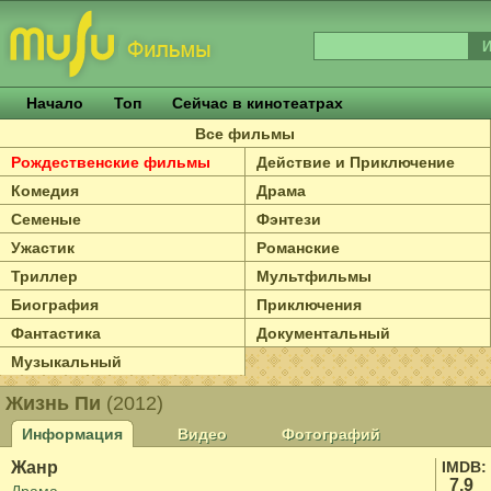
Начало
Топ
Сейчас в кинотеатрах
Все фильмы
Рождественские фильмы
Действие и Приключение
Комедия
Драма
Семеные
Фэнтези
Ужастик
Романские
Триллер
Мультфильмы
Биография
Приключения
Фантастика
Документальный
Музыкальный
Жизнь Пи
(2012)
Информация
Видео
Фотографий
Жанр
IMDB:
7.9