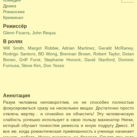
Комедия
Драма
Романские
Криминал
Режиссёр
Glenn Ficarra
,
John Requa
В ролях
Will Smith
,
Margot Robbie
,
Adrian Martinez
,
Gerald McRaney
,
Rodrigo Santoro
,
BD Wong
,
Brennan Brown
,
Robert Taylor
,
Dotan
Bonen
,
Griff Furst
,
Stephanie Honoré
,
David Stanford
,
Dominic
Fumusa
,
Steve Kim
,
Don Yesso
Аннотация
Разум человека неповоротлив, он не способен полностью
фокусироваться сразу на нескольких вещах. Достаточно просто
отвлечь жертву... и спокойно ее обчистить! Эту человеческую
слабость успешно использует в свою пользу махинатор Ниrки,
который обучает тонкостям ремесла и юную подругу Джесс. И
все же, когда романтическая привязанность к ученице начинает