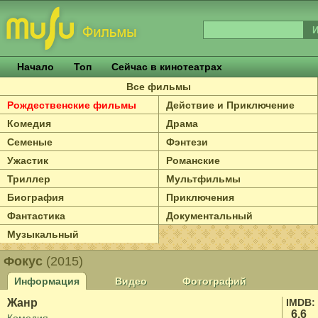
Начало
Топ
Сейчас в кинотеатрах
Все фильмы
Рождественские фильмы
Действие и Приключение
Комедия
Драма
Семеные
Фэнтези
Ужастик
Романские
Триллер
Мультфильмы
Биография
Приключения
Фантастика
Документальный
Музыкальный
Фокус
(2015)
Информация
Видео
Фотографий
Жанр
IMDB:
6.6