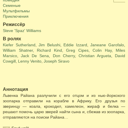
Комедия
Семеные
Мультфильмы
Приключения
Режиссёр
Steve 'Spaz' Williams
В ролях
Kiefer Sutherland
,
Jim Belushi
,
Eddie Izzard
,
Janeane Garofalo
,
William Shatner
,
Richard Kind
,
Greg Cipes
,
Colin Hay
,
Miles
Marsico
,
Jack De Sena
,
Don Cherry
,
Christian Argueta
,
David
Cowgill
,
Lenny Venito
,
Joseph Siravo
Аннотация
Львенка Райана разлучили с его отцом и из нью-йоркского
зоопарка отправили на корабле в Африку. Его друзья по
зверинцу — коала, крокодил, хамелеон, жираф и белка —
решают помочь царю зверей найти сына и, сбежав из зоопарка,
отправляются на поиски Райана…