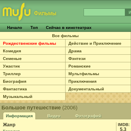
Начало
Топ
Сейчас в кинотеатрах
Все фильмы
Рождественские фильмы
Действие и Приключение
Комедия
Драма
Семеные
Фэнтези
Ужастик
Романские
Триллер
Мультфильмы
Биография
Приключения
Фантастика
Документальный
Музыкальный
Большое путешествие
(2006)
Информация
Видео
Фотографий
Жанр
IMDB:
5.3