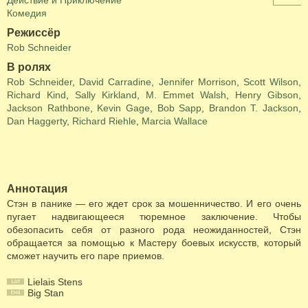
Действие и Приключение
Комедия
Режиссёр
Rob Schneider
В ролях
Rob Schneider
,
David Carradine
,
Jennifer Morrison
,
Scott Wilson
,
Richard Kind
,
Sally Kirkland
,
M. Emmet Walsh
,
Henry Gibson
,
Jackson Rathbone
,
Kevin Gage
,
Bob Sapp
,
Brandon T. Jackson
,
Dan Haggerty
,
Richard Riehle
,
Marcia Wallace
Аннотация
Стэн в панике — его ждет срок за мошенничество. И его очень
пугает надвигающееся тюремное заключение. Чтобы
обезопасить себя от разного рода неожиданностей, Стэн
обращается за помощью к Мастеру боевых искусств, который
сможет научить его паре приемов.
Lielais Stens
Big Stan