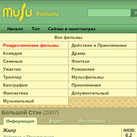
Начало
Топ
Сейчас в кинотеатрах
Все фильмы
Рождественские фильмы
Действие и Приключение
Комедия
Драма
Семеные
Фэнтези
Ужастик
Романские
Триллер
Мультфильмы
Биография
Приключения
Фантастика
Документальный
Музыкальный
Большой Стэн
(2007)
Информация
Видео
Фотографий
Жанр
IMDB:
6.2